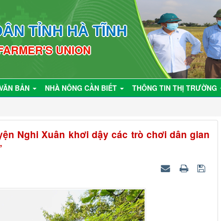
ÂN TỈNH HÀ TĨNH
 FARMER'S UNION
VĂN BẢN
NHÀ NÔNG CẦN BIẾT
THÔNG TIN THỊ TRƯỜNG
ện Nghi Xuân khơi dậy các trò chơi dân gian
”