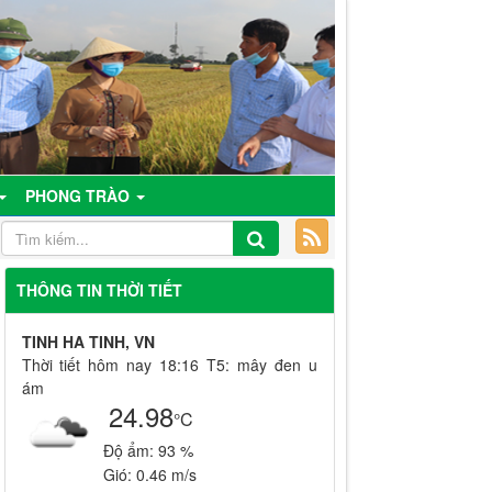
PHONG TRÀO
THÔNG TIN THỜI TIẾT
TINH HA TINH, VN
Thời tiết hôm nay 18:16 T5: mây đen u
ám
24.98
°C
Độ ẩm:
93 %
Gió:
0.46 m/s