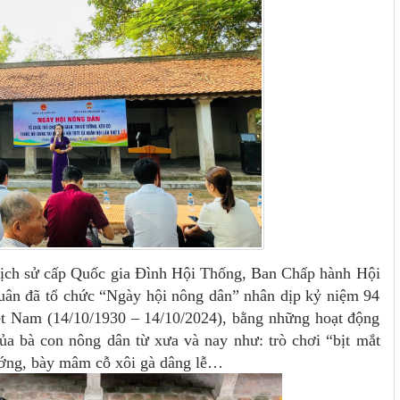
 lịch sử cấp Quốc gia Đình Hội Thống, Ban Chấp hành Hội
ân đã tổ chức “Ngày hội nông dân” nhân dịp kỷ niệm 94
t Nam (14/10/1930 – 14/10/2024), bằng những hoạt động
ủa bà con nông dân từ xưa và nay như: trò chơi “bịt mắt
tướng, bày mâm cỗ xôi gà dâng lễ…