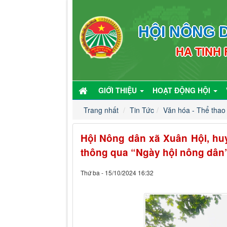
HỘI NÔNG D
HA TINH
GIỚI THIỆU
HOẠT ĐỘNG HỘI
Trang nhất
Tin Tức
Văn hóa - Thể thao
Hội Nông dân xã Xuân Hội, huy
thông qua “Ngày hội nông dân
Thứ ba - 15/10/2024 16:32