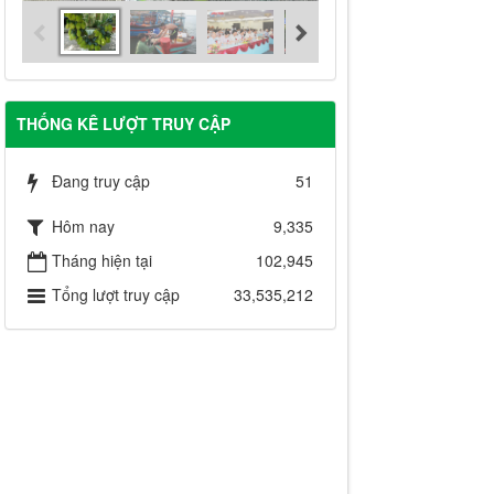
THỐNG KÊ LƯỢT TRUY CẬP
Đang truy cập
51
Hôm nay
9,335
Tháng hiện tại
102,945
Tổng lượt truy cập
33,535,212