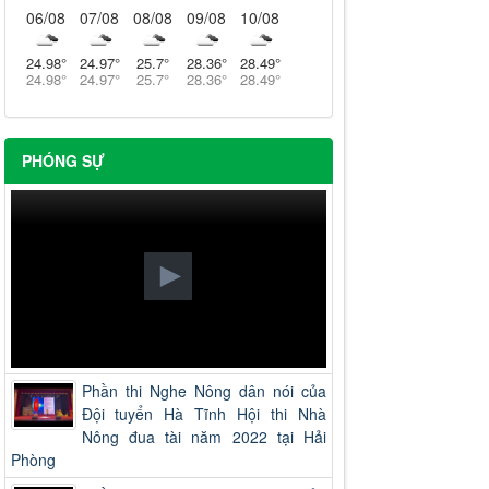
06/08
07/08
08/08
09/08
10/08
24.98
°
24.97
°
25.7
°
28.36
°
28.49
°
24.98
°
24.97
°
25.7
°
28.36
°
28.49
°
PHÓNG SỰ
Phần thi Nghe Nông dân nói của
Đội tuyển Hà Tĩnh Hội thi Nhà
Nông đua tài năm 2022 tại Hải
Phòng