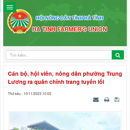
HỘI NÔNG DÂN TỈNH HÀ TĨNH
HA TINH FARMER'S UNION
Cán bộ, hội viên, nông dân phường Trung
Lương ra quân chỉnh trang tuyến lối
Thứ sáu - 10/11/2023 10:02