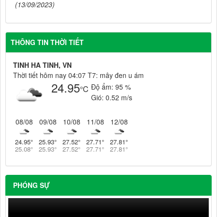
(13/09/2023)
THÔNG TIN THỜI TIẾT
TINH HA TINH, VN
Thời tiết hôm nay 04:07 T7: mây đen u ám
24.95
Độ ẩm:
95 %
°C
Gió:
0.52 m/s
08/08
09/08
10/08
11/08
12/08
24.95
°
25.93
°
27.52
°
27.71
°
27.81
°
25.08
°
25.93
°
27.52
°
27.71
°
27.81
°
PHÓNG SỰ