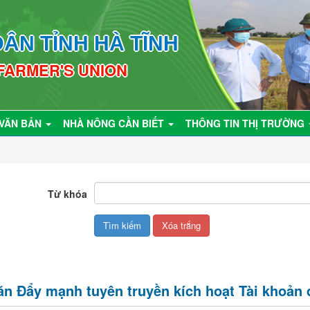
ÂN TỈNH HÀ TĨNH
 FARMER'S UNION
VĂN BẢN
NHÀ NÔNG CẦN BIẾT
THÔNG TIN THỊ TRƯỜNG
Từ khóa
n Đẩy mạnh tuyên truyền kích hoạt Tài khoản 