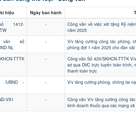
kí hiệu
Ngày ban hành
T
ố 1412-
-
Công văn về việc xét tặng Kỷ niệ
DTW
năm 2025
 văn số
-
V/v tăng cường công tác phòng, c
BND-NL
phòng đợt 1 năm 2025 cho đàn vật 
SKHCN-TTTK
-
Công văn Số 420/SKHCN-TTTK V/v t
sơ qua DVC trực tuyến toàn trình,
thanh toán trực
7 /UBND -
-
V/v tăng cường phòng, chống tai nạ
ND-VX1
-
Công văn V/v tăng cường công tác
kinh doanh thuốc qua các mạng xã 