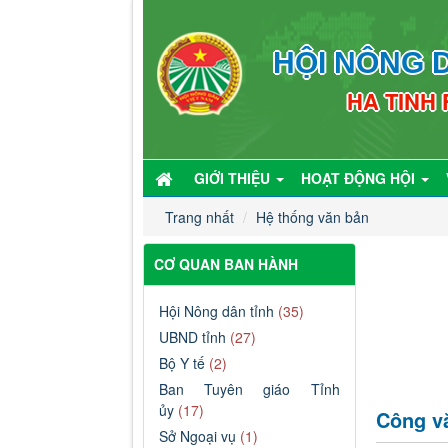
HỘI NÔNG D
HA TINH
GIỚI THIỆU
HOẠT ĐỘNG HỘI
Trang nhất
Hệ thống văn bản
CƠ QUAN BAN HÀNH
Hội Nông dân tỉnh
(35)
UBND tỉnh
(27)
Bộ Y tế
(2)
Ban Tuyên giáo Tỉnh
ủy
(17)
Công vă
Sở Ngoại vụ
(1)