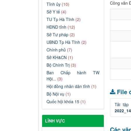
Công văn Đ
Tỉnh ủy
(10)
Sở Y tế
(4)
TU Tp Hà Tĩnh
(2)
HĐND tỉnh
(12)
Sở Tư pháp
(2)
UBND Tp Hà Tĩnh
(2)
Chính phủ
(7)
Sở KH&CN
(1)
Bộ Chính Trị
(3)
Ban Chấp hành TW
Hội...
(3)
Hội đồng nhân dân tỉnh
(1)
File
Bộ Nội vụ
(1)
Quốc hội khóa 15
(1)
Tải tập
2022_14
LĨNH VỰC
Các văn