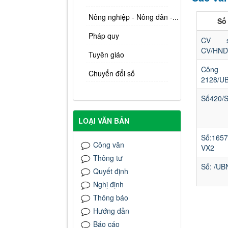
Nông nghiệp - Nông dân -...
Số 
Pháp quy
CV s
CV/HN
Tuyên giáo
Công
Chuyển đổi số
2128/U
Số420/
LOẠI VĂN BẢN
Số:165
Công văn
VX2
Thông tư
Số: /UB
Quyết định
Nghị định
Thông báo
Hướng dẫn
Báo cáo