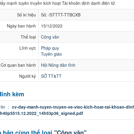
ẩy mạnh tuyên truyền kích hoạt Tài khoản định danh điện tử
Số kí hiệu
Số: /STTTT-TTBCXB
Ngày ban hành
15/12/2022
Thể loại
Công văn
Lĩnh vực
Pháp quy
Tuyên giáo
Cơ quan ban hành
Hội Nông dân tỉnh
Người ký
SỞ TT&TT
 đính kèm
 tin :
cv-day-manh-tuyen-truyen-ve-viec-kich-hoat-tai-khoan-din
h40p5515.12.2022_14h53p36_signed.pdf
 bản cùng thể loại
"Công văn"