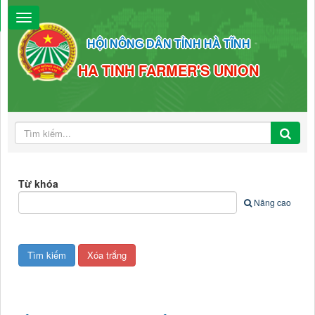
HỘI NÔNG DÂN TỈNH HÀ TĨNH
HA TINH FARMER'S UNION
Từ khóa
Nâng cao