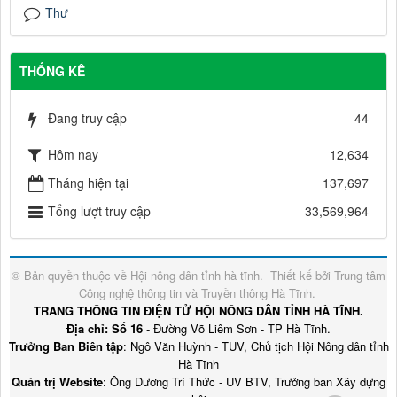
Thư
THỐNG KÊ
Đang truy cập
44
Hôm nay
12,634
Tháng hiện tại
137,697
Tổng lượt truy cập
33,569,964
© Bản quyền thuộc về
Hội nông dân tỉnh hà tĩnh
.
Thiết kế bởi
Trung tâm
Công nghệ thông tin và Truyền thông Hà Tĩnh
.
TRANG THÔNG TIN ĐIỆN TỬ HỘI NÔNG DÂN TỈNH HÀ TĨNH.
Địa chỉ: Số 16
- Đường Võ Liêm Sơn - TP Hà Tĩnh.
Trưởng Ban Biên tập
: Ngô Văn Huỳnh - TUV, Chủ tịch Hội Nông dân tỉnh
Hà Tĩnh
Quản trị Website
: Ông Dương Trí Thức - UV BTV, Trưởng ban Xây dựng