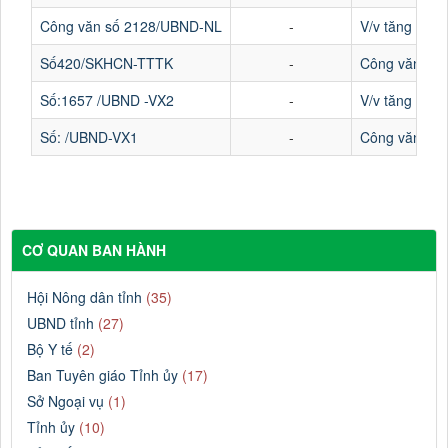
Công văn số 2128/UBND-NL
-
V/v tăng cườn
Số420/SKHCN-TTTK
-
Công văn Số 4
Số:1657 /UBND -VX2
-
V/v tăng cườn
Số: /UBND-VX1
-
Công văn V/v 
CƠ QUAN BAN HÀNH
Hội Nông dân tỉnh
(35)
UBND tỉnh
(27)
Bộ Y tế
(2)
Ban Tuyên giáo Tỉnh ủy
(17)
Sở Ngoại vụ
(1)
Tỉnh ủy
(10)