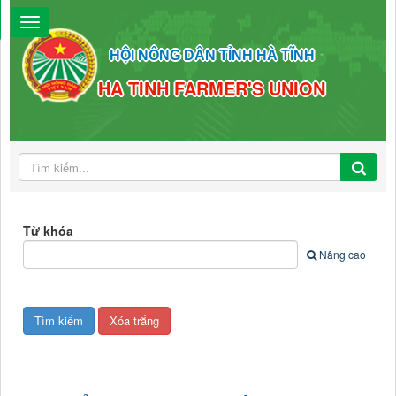
HỘI NÔNG DÂN TỈNH HÀ TĨNH
HA TINH FARMER'S UNION
Từ khóa
Nâng cao