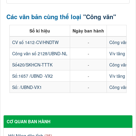
Các văn bản cùng thể loại
"Công văn"
Số kí hiệu
Ngày ban hành
CV số 1412-CV/HNDTW
-
Công văn về v
Công văn số 2128/UBND-NL
-
V/v tăng cườn
Số420/SKHCN-TTTK
-
Công văn Số 4
Số:1657 /UBND -VX2
-
V/v tăng cườn
Số: /UBND-VX1
-
Công văn V/v 
CƠ QUAN BAN HÀNH
Hội Nông dân tỉnh
(35)