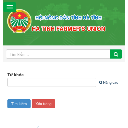
HỘI NÔNG DÂN TỈNH HÀ TĨNH
HA TINH FARMER'S UNION
Từ khóa
Nâng cao