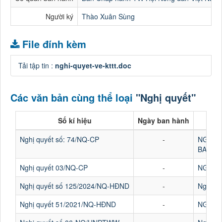
Người ký
Thào Xuân Sùng
File đính kèm
Tải tập tin :
nghi-quyet-ve-kttt.doc
Các văn bản cùng thể loại
"Nghị quyết"
Số kí hiệu
Ngày ban hành
Nghị quyết số: 74/NQ-CP
-
NGHỊ 
BAN H
Nghị quyết 03/NQ-CP
-
NGHỊ Q
Nghị quyết số 125/2024/NQ-HĐND
-
Nghị qu
Nghị quyết 51/2021/NQ-HĐND
-
NGHỊ Q