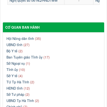
Nghị quyết số 06-NQ/HNDTWW
-
Nghị qu
CƠ QUAN BAN HÀNH
Hội Nông dân tỉnh
(35)
UBND tỉnh
(27)
Bộ Y tế
(2)
Ban Tuyên giáo Tỉnh ủy
(17)
Sở Ngoại vụ
(1)
Tỉnh ủy
(10)
Sở Y tế
(4)
TU Tp Hà Tĩnh
(2)
HĐND tỉnh
(12)
Sở Tư pháp
(2)
UBND Tp Hà Tĩnh
(2)
Chính phủ
(7)