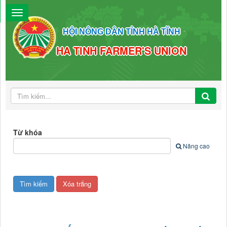
HỘI NÔNG DÂN TỈNH HÀ TĨNH
HA TINH FARMER'S UNION
Từ khóa
Nâng cao