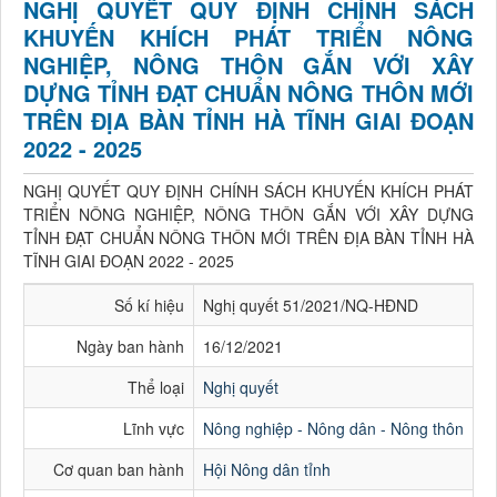
NGHỊ QUYẾT QUY ĐỊNH CHÍNH SÁCH
KHUYẾN KHÍCH PHÁT TRIỂN NÔNG
NGHIỆP, NÔNG THÔN GẮN VỚI XÂY
DỰNG TỈNH ĐẠT CHUẨN NÔNG THÔN MỚI
TRÊN ĐỊA BÀN TỈNH HÀ TĨNH GIAI ĐOẠN
2022 - 2025
NGHỊ QUYẾT QUY ĐỊNH CHÍNH SÁCH KHUYẾN KHÍCH PHÁT
TRIỂN NÔNG NGHIỆP, NÔNG THÔN GẮN VỚI XÂY DỰNG
TỈNH ĐẠT CHUẨN NÔNG THÔN MỚI TRÊN ĐỊA BÀN TỈNH HÀ
TĨNH GIAI ĐOẠN 2022 - 2025
Số kí hiệu
Nghị quyết 51/2021/NQ-HĐND
Ngày ban hành
16/12/2021
Thể loại
Nghị quyết
Lĩnh vực
Nông nghiệp - Nông dân - Nông thôn
Cơ quan ban hành
Hội Nông dân tỉnh