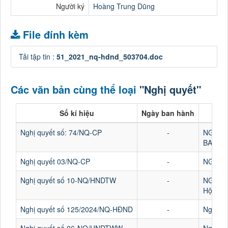
Người ký
Hoàng Trung Dũng
File đính kèm
Tải tập tin :
51_2021_nq-hdnd_503704.doc
Các văn bản cùng thể loại
"Nghị quyết"
Số kí hiệu
Ngày ban hành
Nghị quyết số: 74/NQ-CP
-
NGHỊ 
BAN H
Nghị quyết 03/NQ-CP
-
NGHỊ Q
Nghị quyết số 10-NQ/HNDTW
-
NGHỊ 
Hội ngh
Nghị quyết số 125/2024/NQ-HĐND
-
Nghị qu
Nghị quyết số 06-NQ/HNDTWW
-
Nghị qu