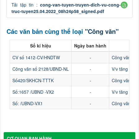
Tải tập tin :
cong-van-tuyen-truyen-dich-vu-cong-
truc-tuyen25.04.2022_08h24p58_signed.pdf
Các văn bản cùng thể loại
"Công văn"
Số kí hiệu
Ngày ban hành
CV số 1412-CV/HNDTW
-
Công văn về v
Công văn số 2128/UBND-NL
-
V/v tăng cườn
Số420/SKHCN-TTTK
-
Công văn Số 4
Số:1657 /UBND -VX2
-
V/v tăng cườn
Số: /UBND-VX1
-
Công văn V/v 
CƠ QUAN BAN HÀNH