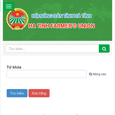
HỘI NÔNG DÂN TỈNH HÀ TĨNH
HA TINH FARMER'S UNION
Từ khóa
Nâng cao