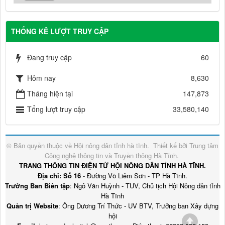
THỐNG KÊ LƯỢT TRUY CẬP
Đang truy cập
60
Hôm nay
8,630
Tháng hiện tại
147,873
Tổng lượt truy cập
33,580,140
© Bản quyền thuộc về
Hội nông dân tỉnh hà tĩnh
.
Thiết kế bởi
Trung tâm
Công nghệ thông tin và Truyền thông Hà Tĩnh
.
TRANG THÔNG TIN ĐIỆN TỬ HỘI NÔNG DÂN TỈNH HÀ TĨNH.
Địa chỉ: Số 16
- Đường Võ Liêm Sơn - TP Hà Tĩnh.
Trưởng Ban Biên tập
: Ngô Văn Huỳnh - TUV, Chủ tịch Hội Nông dân tỉnh
Hà Tĩnh
Quản trị Website
: Ông Dương Trí Thức - UV BTV, Trưởng ban Xây dựng
hội