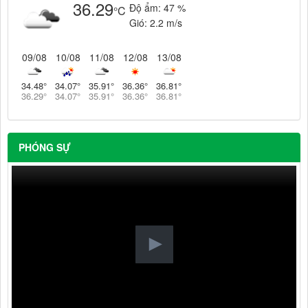
36.29
Độ ẩm:
47 %
°C
Gió:
2.2 m/s
09/08
10/08
11/08
12/08
13/08
34.48
°
34.07
°
35.91
°
36.36
°
36.81
°
36.29
°
34.07
°
35.91
°
36.36
°
36.81
°
PHÓNG SỰ