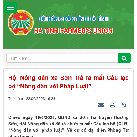
HỘI NÔNG DÂN TỈNH HÀ TĨNH
HA TINH FARMER'S UNION
Hội Nông dân xã Sơn Trà ra mắt Câu lạc
bộ “Nông dân với Pháp Luật”
Thứ năm - 22/06/2023 16:28
Chiều ngày 19/6/2023, UBND xã Sơn Trà huyện Hương
Sơn, Hội Nông dân xã đã tổ chức ra mắt Câu lạc bộ (CLB)
“Nông dân với pháp luật”. Về dự có đại diện Phòng Tư
pháp huyện.