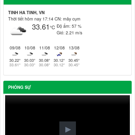
TINH HA TINH, VN
Thời tiết hôm nay 17:14 CN: mây cụm
33.61
Độ ẩm:
57 %
°C
Gió:
2.21 m/s
09/08
10/08
11/08
12/08
13/08
30.22
°
30.03
°
30.08
°
30.12
°
30.45
°
33.61
°
30.03
°
30.08
°
30.12
°
30.45
°
PHÓNG SỰ