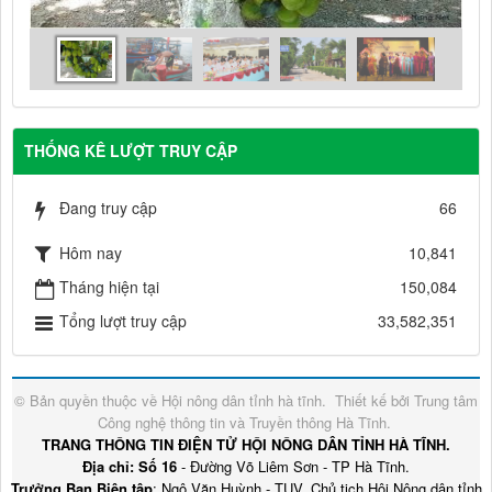
THỐNG KÊ LƯỢT TRUY CẬP
Đang truy cập
66
Hôm nay
10,841
Tháng hiện tại
150,084
Tổng lượt truy cập
33,582,351
© Bản quyền thuộc về
Hội nông dân tỉnh hà tĩnh
.
Thiết kế bởi
Trung tâm
Công nghệ thông tin và Truyền thông Hà Tĩnh
.
TRANG THÔNG TIN ĐIỆN TỬ HỘI NÔNG DÂN TỈNH HÀ TĨNH.
Địa chỉ: Số 16
- Đường Võ Liêm Sơn - TP Hà Tĩnh.
Trưởng Ban Biên tập
: Ngô Văn Huỳnh - TUV, Chủ tịch Hội Nông dân tỉnh