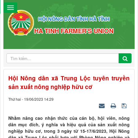
HỘI NÔNG DÂN TỈNH HÀ TĨNH
HA TINH FARMER'S UNION
Hội Nông dân xã Trung Lộc tuyên truyền
sản xuất nông nghiệp hữu cơ
Thứ hai - 19/06/2023 14:29
Nhằm nâng cao nhận thức của cán bộ, hội viên, nông
dân mục đích, ý nghĩa và hiệu quả của sản xuất nông
nghiệp hữu cơ, trong 3 ngày từ 15-17/6/2023, Hội Nông
dân xã Trung Lộc phối hợp với Phòng Nông nghiệp và