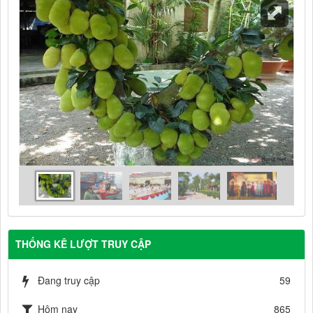
THỐNG KÊ LƯỢT TRUY CẬP
Đang truy cập
59
Hôm nay
865