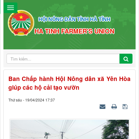
HỘI NÔNG DÂN TỈNH HÀ TĨNH
HA TINH FARMER'S UNION
Ban Chấp hành Hội Nông dân xã Yên Hòa
giúp các hộ cải tạo vườn
Thứ sáu - 19/04/2024 17:37