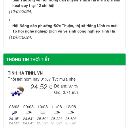
hoạt quý I tại 12 chi hội
(12/04/2024)
Hội Nông dân phường Đức Thuận, thị xã Hồng Lĩnh ra mắt
Tổ hội nghề nghiệp Dịch vụ vệ sinh công nghiệp Tình Hà
(12/04/2024)
THÔNG TIN THỜI TIẾT
TINH HA TINH, VN
Thời tiết hôm nay 01:07 T7: mưa nhẹ
24.52
Độ ẩm:
97 %
°C
Gió:
0.71 m/s
08/08
09/08
10/08
11/08
12/08
24.15
°
24.64
°
25.59
°
25.82
°
25.69
°
24.52
°
24.64
°
25.59
°
25.82
°
25.69
°