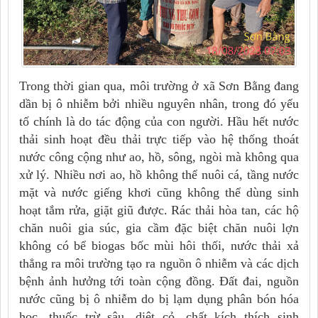
Trong thời gian qua, môi trường ở xã Sơn Bằng đang
dần bị ô nhiễm bởi nhiều nguyên nhân, trong đó yếu
tố chính là do tác động của con người.
Hầu hết nước
thải sinh hoạt đều thải trực tiếp vào hệ thống thoát
nước công cộng như ao, hồ, sông, ngòi mà không qua
xử lý. Nhiều nơi ao, hồ không thể nuôi cá, tầng nước
mặt và nước giếng khơi cũng không thể dùng sinh
hoạt tắm rửa, giặt giũ được. Rác thải hòa tan, các hộ
chăn nuôi gia súc, gia cầm đặc biệt chăn nuôi lợn
không có bể biogas bốc mùi hôi thối, nước thải xả
thẳng ra môi trường tạo ra nguồn ô nhiễm và các dịch
bệnh ảnh hưởng tới toàn cộng đồng. Đất đai, nguồn
nước cũng bị ô nhiễm do bị lạm dụng phân bón hóa
học, thuốc trừ sâu, diệt cỏ, chất kích thích sinh