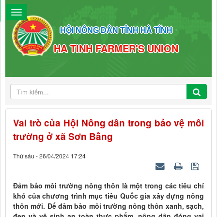
HỘI NÔNG DÂN TỈNH HÀ TĨNH
HA TINH FARMER'S UNION
Vai trò của Hội Nông dân trong bảo vệ môi
trường ở xã Sơn Bằng
Thứ sáu - 26/04/2024 17:24
Đảm bảo môi trường nông thôn là một trong các tiêu chí
khó của chương trình mục tiêu Quốc gia xây dựng nông
thôn mới. Để đảm bảo môi trường nông thôn xanh, sạch,
đẹp và vệ sinh an toàn thực phẩm, nông dân đóng vai