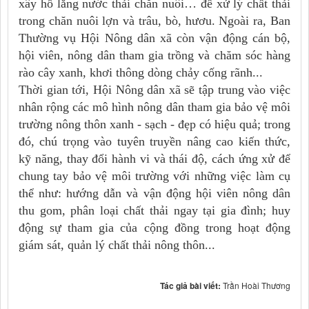
xây hố lắng nước thải chăn nuôi… để xử lý chất thải
trong chăn nuôi lợn và trâu, bò, hươu.
Ngoài ra, Ban
Thường vụ Hội Nông dân xã còn vận động cán bộ,
hội viên, nông dân tham gia trồng và chăm sóc hàng
rào cây xanh, khơi thông dòng chảy cống rãnh...
Thời gian tới, Hội Nông dân xã sẽ tập trung vào việc
nhân rộng các mô hình nông dân tham gia bảo vệ môi
trường nông thôn xanh - sạch - đẹp có hiệu quả; trong
đó, chú trọng vào tuyên truyền nâng cao kiến thức,
kỹ năng, thay đổi hành vi và thái độ, cách ứng xử để
chung tay bảo vệ môi trường với những việc làm cụ
thể như: hướng dẫn và vận động hội viên nông dân
thu gom, phân loại chất thải ngay tại gia đình; huy
động sự tham gia của cộng đồng trong hoạt động
giám sát, quản lý chất thải nông thôn...
Tác giả bài viết:
Trần Hoài Thương