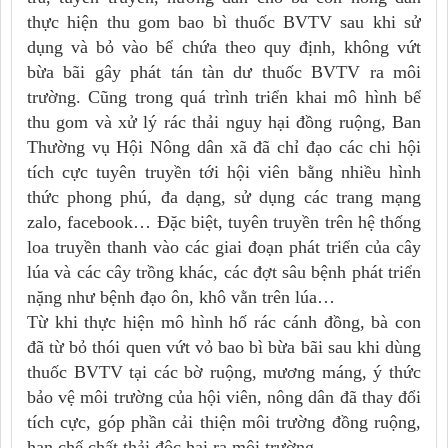
thực hiện thu gom bao bì thuốc BVTV sau khi sử
dụng và bỏ vào bể chứa theo quy định, không vứt
bừa bãi gây phát tán tàn dư thuốc BVTV ra môi
trường. Cũng trong quá trình triển khai mô hình bể
thu gom và xử lý rác thải nguy hại đồng ruộng, Ban
Thường vụ Hội Nông dân xã đã chỉ đạo các chi hội
tích cực tuyên truyền tới hội viên bằng nhiều hình
thức phong phú, đa dạng, sử dụng các trang mạng
zalo, facebook… Đặc biệt, tuyên truyền trên hệ thống
loa truyền thanh vào các giai đoạn phát triển của cây
lúa và các cây trồng khác, các đợt sâu bệnh phát triển
nặng như bệnh đạo ôn, khô vằn trên lúa…
Từ khi thực hiện mô hình hố rác cánh đồng, bà con
đã từ bỏ thói quen vứt vỏ bao bì bừa bãi sau khi dùng
thuốc BVTV tại các bờ ruộng, mương máng, ý thức
bảo vệ môi trường của hội viên, nông dân đã thay đổi
tích cực, góp phần cải thiện môi trường đồng ruộng,
hạn chế chất thải độc hại ra môi trường.