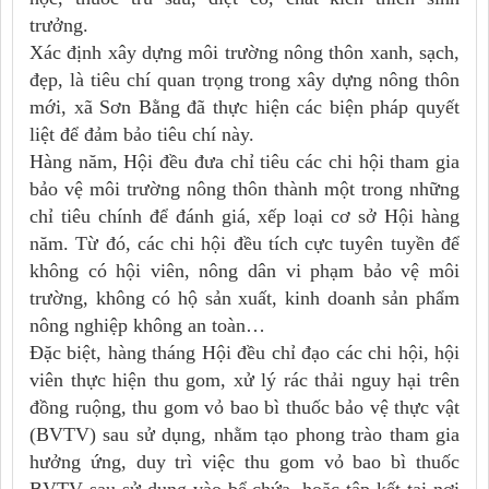
trưởng.
Xác định xây dựng môi trường nông thôn xanh, sạch,
đẹp, là tiêu chí quan trọng trong xây dựng nông thôn
mới, xã Sơn Bằng đã thực hiện các biện pháp quyết
liệt để đảm bảo tiêu chí này.
Hàng năm, Hội đều đưa chỉ tiêu các chi hội tham gia
bảo vệ môi trường nông thôn thành một trong những
chỉ tiêu chính để đánh giá, xếp loại cơ sở Hội hàng
năm. Từ đó, các chi hội đều tích cực tuyên tuyền để
không có hội viên, nông dân vi phạm bảo vệ môi
trường, không có hộ sản xuất, kinh doanh sản phẩm
nông nghiệp không an toàn…
Đặc biệt, hàng tháng Hội đều chỉ đạo các chi hội, hội
viên thực hiện thu gom, xử lý rác thải nguy hại trên
đồng ruộng, thu gom vỏ bao bì thuốc bảo vệ thực vật
(BVTV) sau sử dụng, nhằm tạo phong trào tham gia
hưởng ứng, duy trì việc thu gom vỏ bao bì thuốc
BVTV sau sử dụng vào bể chứa, hoặc tập kết tại nơi