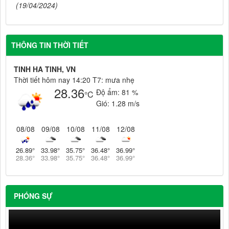
(19/04/2024)
THÔNG TIN THỜI TIẾT
TINH HA TINH, VN
Thời tiết hôm nay 14:20 T7: mưa nhẹ
28.36
Độ ẩm:
81 %
°C
Gió:
1.28 m/s
08/08
09/08
10/08
11/08
12/08
26.89
°
33.98
°
35.75
°
36.48
°
36.99
°
28.36
°
33.98
°
35.75
°
36.48
°
36.99
°
PHÓNG SỰ