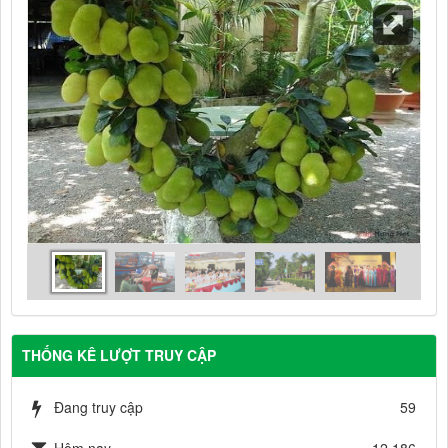
THỐNG KÊ LƯỢT TRUY CẬP
Đang truy cập
59
Hôm nay
12,186