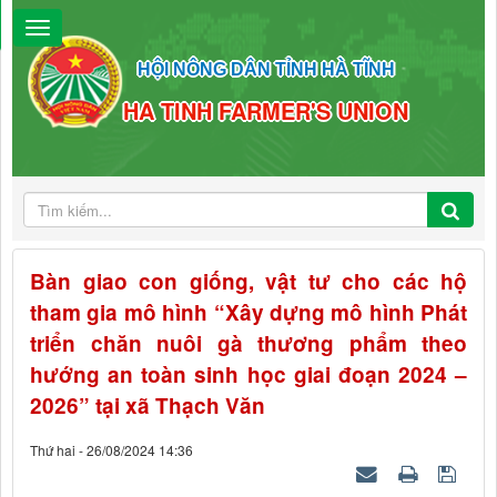
HỘI NÔNG DÂN TỈNH HÀ TĨNH
HA TINH FARMER'S UNION
Bàn giao con giống, vật tư cho các hộ
tham gia mô hình “Xây dựng mô hình Phát
triển chăn nuôi gà thương phẩm theo
hướng an toàn sinh học giai đoạn 2024 –
2026” tại xã Thạch Văn
Thứ hai - 26/08/2024 14:36