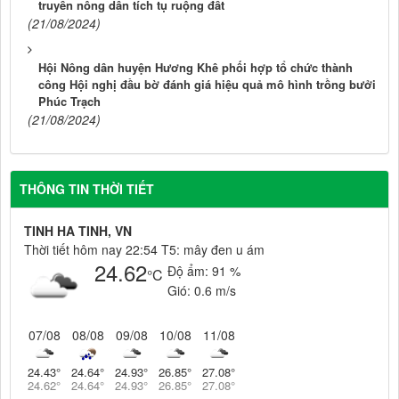
truyền nông dân tích tụ ruộng đất
(21/08/2024)
Hội Nông dân huyện Hương Khê phối hợp tổ chức thành
công Hội nghị đầu bờ đánh giá hiệu quả mô hình trồng bưởi
Phúc Trạch
(21/08/2024)
THÔNG TIN THỜI TIẾT
TINH HA TINH, VN
Thời tiết hôm nay 22:54 T5: mây đen u ám
24.62
Độ ẩm:
91 %
°C
Gió:
0.6 m/s
07/08
08/08
09/08
10/08
11/08
24.43
°
24.64
°
24.93
°
26.85
°
27.08
°
24.62
°
24.64
°
24.93
°
26.85
°
27.08
°