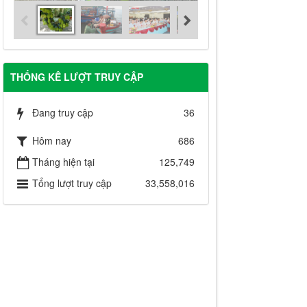
THỐNG KÊ LƯỢT TRUY CẬP
Đang truy cập
36
Hôm nay
686
Tháng hiện tại
125,749
Tổng lượt truy cập
33,558,016