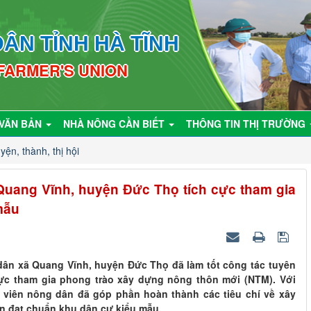
ÂN TỈNH HÀ TĨNH
 FARMER'S UNION
VĂN BẢN
NHÀ NÔNG CẦN BIẾT
THÔNG TIN THỊ TRƯỜNG
yện, thành, thị hội
Quang Vĩnh, huyện Đức Thọ tích cực tham gia
mẫu
ân xã Quang Vĩnh, huyện Đức Thọ đã làm tốt công tác tuyên
 cực tham gia phong trào xây dựng nông thôn mới (NTM). Với
i viên nông dân đã góp phần hoàn thành các tiêu chí về xây
n đạt chuẩn khu dân cư kiểu mẫu.