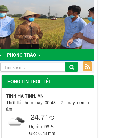
PHONG TRÀO
THÔNG TIN THỜI TIẾT
TINH HA TINH, VN
Thời tiết hôm nay 00:48 T7: mây đen u
ám
24.71
°C
Độ ẩm:
96 %
Gió:
0.78 m/s