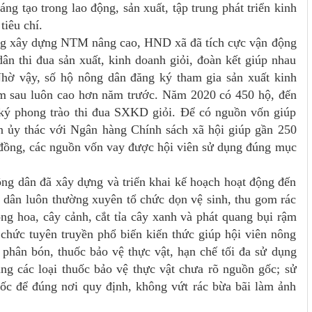
áng tạo trong lao động, sản xuất, tập trung phát triển kinh
tiêu chí.
rong xây dựng NTM nâng cao, HND xã đã tích cực vận động
n thi đua sản xuất, kinh doanh giỏi, đoàn kết giúp nhau
hờ vậy, số hộ nông dân đăng ký tham gia sản xuất kinh
m sau luôn cao hơn năm trước. Năm 2020 có 450 hộ, đến
ký phong trào thi đua SXKD giỏi. Để có nguồn vốn giúp
n ủy thác với Ngân hàng Chính sách xã hội giúp gần 250
ỷ đồng, các nguồn vốn vay được hội viên sử dụng đúng mục
ông dân đã xây dựng và triển khai kế hoạch hoạt động đến
 dân luôn thường xuyên tổ chức dọn vệ sinh, thu gom rác
rồng hoa, cây cảnh, cắt tỉa cây xanh và phát quang bụi rậm
 chức tuyên truyền phổ biến kiến thức giúp hội viên nông
 phân bón, thuốc bảo vệ thực vật, hạn chế tối đa sử dụng
ng các loại thuốc bảo vệ thực vật chưa rõ nguồn gốc; sử
uốc để đúng nơi quy định, không vứt rác bừa bãi làm ảnh