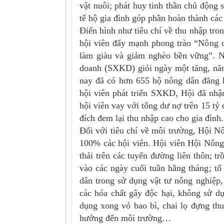
vật nuôi; phát huy tinh thần chủ động s
tế hộ gia đình góp phần hoàn thành các 
Điển hình như tiêu chí về thu nhập t
hội viên đẩy mạnh phong trào “Nông dâ
làm giàu và giảm nghèo bền vững”. N
doanh (SXKD) giỏi ngày một tăng, nă
nay đã có hơn 655 hộ nông dân đăng 
hội viên phát triển SXKD, Hội đã nhậ
hội viên vay với tổng dư nợ trên 15 t
đích đem lại thu nhập cao cho gia đình.
Đối với tiêu chí về môi trường, Hội N
100% các hội viên. Hội viên Hội Nông
thải trên các tuyến đường liên thôn; t
vào các ngày cuối tuần hằng tháng; tổ
dân trong sử dụng vật tư nông nghiệp,
các hóa chất gây độc hại, không sử dụ
dụng xong vỏ bao bì, chai lọ đựng th
hưởng đến môi trường…