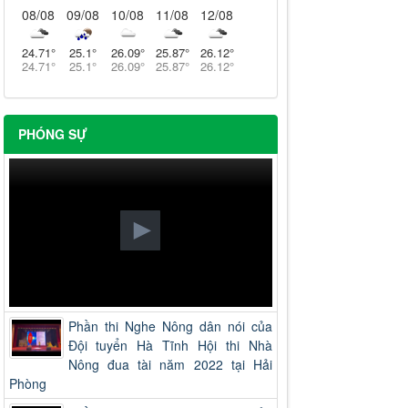
08/08
09/08
10/08
11/08
12/08
24.71
°
25.1
°
26.09
°
25.87
°
26.12
°
24.71
°
25.1
°
26.09
°
25.87
°
26.12
°
PHÓNG SỰ
Phần thi Nghe Nông dân nói của
Đội tuyển Hà Tĩnh Hội thi Nhà
Nông đua tài năm 2022 tại Hải
Phòng