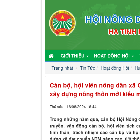
HỘI NÔNG D
HA TINH
GIỚI THIỆU
HOẠT ĐỘNG HỘI
Trang nhất
Tin Tức
Hoạt động Hội
Hu
Cán bộ, hội viên nông dân xã 
xây dựng nông thôn mới kiểu 
Thứ sáu - 16/08/2024 16:44
Trong những năm qua, cán bộ Hội Nông d
truyền, vận động cán bộ, hội viên tích
tinh thần, trách nhiệm cao cán bộ và hộ
dựng xã đạt chuẩn NTM nâng cao, 8/8 thô