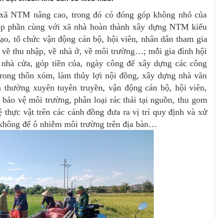
xã NTM nâng cao, trong đó có đóng góp không nhỏ của
óp phần cùng với xã nhà hoàn thành xây dựng NTM kiểu
o, tổ chức vận động cán bộ, hội viên, nhân dân tham gia
hí về thu nhập, về nhà ở, về môi trường…; mỗi gia đình hội
 nhà cửa, góp tiền của, ngày công để xây dựng các công
trong thôn xóm, làm thủy lợi nội đồng, xây dựng nhà văn
 thường xuyên tuyên truyền, vận động cán bộ, hội viên,
 bảo vệ môi trường, phân loại rác thải tại nguồn, thu gom
ệ thực vật trên các cánh đồng đưa ra vị trí quy định và xử
ư, không để ô nhiễm môi trường trên địa bàn…