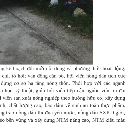
ựng kế hoạch đổi mới nội dung và phương thức hoạt động,
chi, tổ hội; vận động cán bộ, hội viên nông dân tích cực
y dựng cơ sở hạ tầng nông thôn. Phối hợp với các ngành
 học kỹ thuật; giúp hội viên tiếp cận nguồn vốn ưu đãi
i viên sản xuất nông nghiệp theo hướng hữu cơ, xây dựng
nh, chất lượng cao, bảo đảm vệ sinh an toàn thực phẩm.
ong trào nông dân thi đua yêu nước, nông dân SXKD giỏi,
ghèo bền vững và xây dựng NTM nâng cao, NTM kiểu mẫu