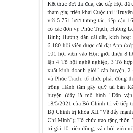
Kết thúc đợt thi đua,
các cấp Hội đã 
tham gia; triển khai Cuộc thi “Truy
với 5.751 lượt tương tác, tiếp cận 16
có các đơn vị: Phúc Trạch, Hương 
Bình; Hướng dẫn cài đặt, kích hoạ
6.180 hội viên được cài đặt App (xếp 
101 hội viên vào Hội; giới thiệu 8 
lập 4 Tổ hội nghề nghiệp, 3 Tổ hợ
xuất kinh doanh giỏi" cấp huyện, 
và Phúc Trạch; tổ chức phát động t
trồng Hành tăm gây quỹ tại bản Rà
huyện (đây là mô hình "Dân vận
18/5/2021 của Bộ Chính trị về tiếp 
Bộ Chính trị khóa XII "Về đẩy mạnh 
Chí Minh"); Tổ chức trao tặng thôn 
trị giá 10 triệu đồng; vận hội viên