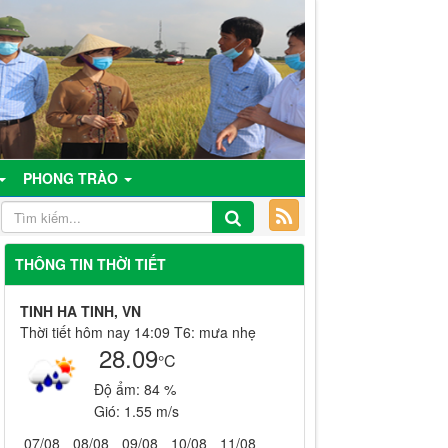
PHONG TRÀO
THÔNG TIN THỜI TIẾT
TINH HA TINH, VN
Thời tiết hôm nay 14:09 T6: mưa nhẹ
28.09
°C
Độ ẩm:
84 %
Gió:
1.55 m/s
07/08
08/08
09/08
10/08
11/08