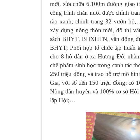
mới, sửa chữa 6.100m đường giao th
công trình chăn nuôi được chỉnh tra
rào xanh; chỉnh trang 32 vườn hộ,
xây dựng nông thôn mới, đô thị vă
sách BHYT, BHXHTN, vận động đượ
BHYT; Phối hợp tổ chức tập huấn kỹ
cho 8 hộ dân ở xã Hương Đô, nhằm
chế phẩm sinh học trong canh tác th
250 triệu đồng và trao hỗ trợ mô hì
Gia, với số tiền 150 triệu đồng; có
Nông dân huyện và 100% cơ sở Hội 
lập Hội;…