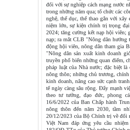
đối với sự nghiệp cách mạng nước 
trong những năm qua; tổ chức các côn
nghệ, thể dục, thể thao gắn với xâ
niệm lớn, sự kiện chính trị trọng đ
2024; tăng cường kết nạp hội viên; 
nạp; ra mắt CLB "Nông dân hướng t
động hội viên, nông dân tham gia B
"Nông dân sản xuất kinh doanh giỏi
truyền phổ biến những quan điểm, ch
pháp luật của Nhà nước; đặc biệt là
nông thôn; những chủ trương, chính 
kinh doanh, nâng cao sức cạnh tran
tế ngày càng sâu rộng. Đẩy mạnh việ
theo tư tưởng, đạo đức, phong 
16/6/2022 của Ban Chấp hành Trun
nông thôn đến năm 2030, tầm nh
20/12/2023 của Bộ Chính trị về đổi
Việt Nam đáp ứng yêu cầu nhiệm 
182/QĐ-TTg của Thủ tướng Chính ph