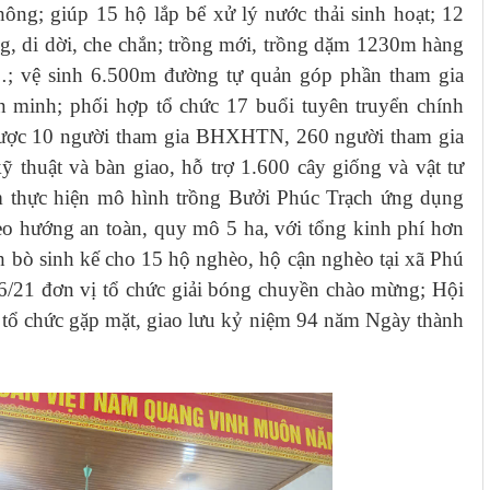
ông; giúp 15 hộ lắp bể xử lý nước thải sinh hoạt; 12
ng, di dời, che chắn; trồng mới, trồng dặm 1230m hàng
…; vệ sinh 6.500m đường tự quản góp phần tham gia
n minh; phối hợp tổ chức 17 buổi tuyên truyển chính
c 10 người tham gia BHXHTN, 260 người tham gia
 thuật và bàn giao, hỗ trợ 1.600 cây giống và vật tư
 thực hiện mô hình trồng Bưởi Phúc Trạch ứng dụng
eo hướng an toàn, quy mô 5 ha, với tổng kinh phí hơn
nh bò sinh kế cho 15 hộ nghèo, hộ cận nghèo tại xã Phú
 16/21 đơn vị tổ chức giải bóng chuyền chào mừng; Hội
tổ chức gặp mặt, giao lưu kỷ niệm 94 năm Ngày thành