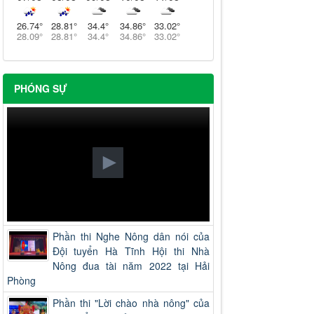
26.74
°
28.81
°
34.4
°
34.86
°
33.02
°
28.09
°
28.81
°
34.4
°
34.86
°
33.02
°
PHÓNG SỰ
Phần thi Nghe Nông dân nói của
Đội tuyển Hà Tĩnh Hội thi Nhà
Nông đua tài năm 2022 tại Hải
Phòng
Phần thi "Lời chào nhà nông" của