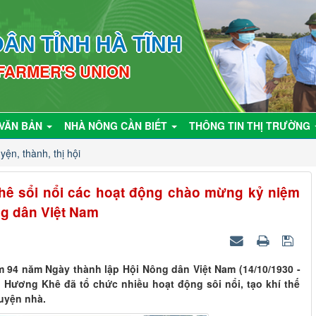
ÂN TỈNH HÀ TĨNH
 FARMER'S UNION
VĂN BẢN
NHÀ NÔNG CẦN BIẾT
THÔNG TIN THỊ TRƯỜNG
yện, thành, thị hội
ê sổi nổi các hoạt động chào mừng kỷ niệm
ng dân Việt Nam
m 94 năm Ngày thành lập Hội Nông dân Việt Nam (14/10/1930 -
 Hương Khê đã tổ chức nhiều hoạt động sôi nổi, tạo khí thế
huyện nhà.