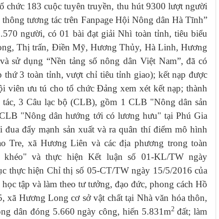
tổ chức 183 cuộc tuyên truyền, thu hút 9300 lượt người
ền thông tương tác trên Fanpage Hội Nông dân Hà Tĩnh”
.570 người, có 01 bài đạt giải Nhì toàn tỉnh, tiêu biểu
Long, Thị trấn, Điền Mỹ, Hương Thủy, Hà Linh, Hương
t và sử dụng “Nền tảng số nông dân Việt Nam”, đã có
thứ 3 toàn tỉnh, vượt chỉ tiêu tỉnh giao); kết nạp được
hội viên ưu tú cho tổ chức Đảng xem xét kết nạp; thành
p tác, 3 Câu lạc bộ (CLB), gồm 1 CLB "Nông dân sản
2 CLB "Nông dân hướng tới có lương hưu" tại Phú Gia
hi đua đẩy mạnh sản xuất và ra quân thí điểm mô hình
o Tre, xã Hương Liên và các địa phương trong toàn
 khéo" và thực hiện Kết luận số 01-KL/TW ngày
tục thực hiện Chỉ thị số 05-CT/TW ngày 15/5/2016 của
học tập và làm theo tư tưởng, đạo đức, phong cách Hồ
5, xã Hương Long cơ sở vật chất tại Nhà văn hóa thôn,
2
 nông dân đóng 5.660 ngày công, hiến 5.831m
đất; làm