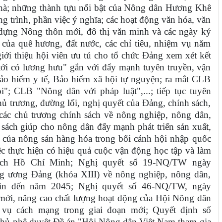
nhà; những thành tựu nổi bật của Nông dân Hương Khê
g trình, phần việc ý nghĩa; các hoạt động văn hóa, văn
y dựng Nông thôn mới, đô thị văn minh và các ngày kỷ
ại của quê hương, đất nước, các chỉ tiêu, nhiệm vụ năm
giới thiệu hội viên ưu tú cho tổ chức Đảng xem xét kết
ới có lương hưu" gắn với đẩy mạnh tuyên truyền, vận
ảo hiểm y tế, Bảo hiểm xã hội tự nguyện; ra mắt CLB
"; CLB "Nông dân với pháp luật",...; tiếp tục tuyên
ủ trương, đường lối, nghị quyết của Đảng, chính sách,
 các chủ trương chính sách về nông nghiệp, nông dân,
sách giúp cho nông dân đẩy mạnh phát triển sản xuất,
h của nông sản hàng hóa trong bối cảnh hội nhập quốc
c thực hiện có hiệu quả cuộc vận động học tập và làm
cách Hồ Chí Minh; Nghị quyết số 19-NQ/TW ngày
g ương Đảng (khóa XIII) về nông nghiệp, nông dân,
ìn đến năm 2045; Nghị quyết số 46-NQ/TW, ngày
 mới, nâng cao chất lượng hoạt động của Hội Nông dân
vụ cách mạng trong giai đoạn mới; Quyết định số
ủ phê duyệt Đề án "Hội Nông dân Việt Nam tham gia