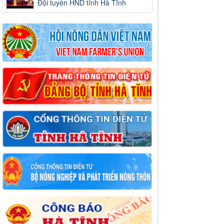
Đội tuyển HND tỉnh Hà Tĩnh