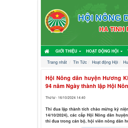
HỘI NÔNG D
HA TINH
GIỚI THIỆU
HOẠT ĐỘNG HỘI
Trang nhất
Tin Tức
Hoạt động Hội
Hu
Hội Nông dân huyện Hương Kh
94 năm Ngày thành lập Hội Nô
Thứ tư - 16/10/2024 14:40
Thi đua lập thành tích chào mừng kỷ niệ
14/10/2024), các cấp Hội Nông dân huyện
thi đua trong cán bộ, hội viên nông dân 