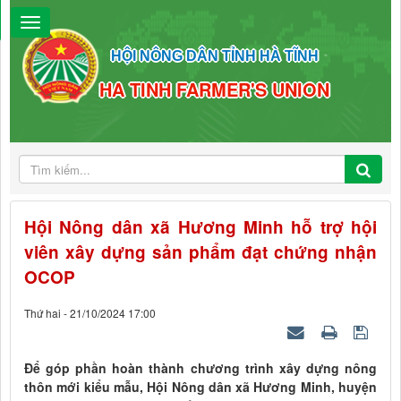
HỘI NÔNG DÂN TỈNH HÀ TĨNH
HA TINH FARMER'S UNION
Hội Nông dân xã Hương Minh hỗ trợ hội
viên xây dựng sản phẩm đạt chứng nhận
OCOP
Thứ hai - 21/10/2024 17:00
Để góp phần hoàn thành chương trình xây dựng nông
thôn mới kiểu mẫu, Hội Nông dân xã Hương Minh, huyện