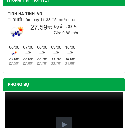
THÔNG TIN THỜI TIẾT
TINH HA TINH, VN
Thời tiết hôm nay 11:33 T5: mưa nhẹ
27.59
Độ ẩm:
83 %
°C
Gió:
2.82 m/s
06/08
07/08
08/08
09/08
10/08
26.68
°
27.69
°
27.78
°
33.76
°
34.68
°
27.59
°
27.69
°
27.78
°
33.76
°
34.68
°
PHÓNG SỰ