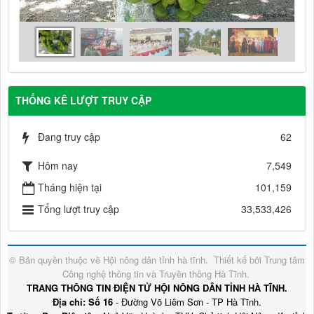
THỐNG KÊ LƯỢT TRUY CẬP
Đang truy cập
62
Hôm nay
7,549
Tháng hiện tại
101,159
Tổng lượt truy cập
33,533,426
© Bản quyền thuộc về
Hội nông dân tỉnh hà tĩnh
.
Thiết kế bởi
Trung tâm
Công nghệ thông tin và Truyền thông Hà Tĩnh
.
TRANG THÔNG TIN ĐIỆN TỬ HỘI NÔNG DÂN TỈNH HÀ TĨNH.
Địa chỉ: Số 16
- Đường Võ Liêm Sơn - TP Hà Tĩnh.