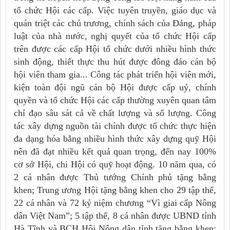
tổ chức Hội các cấp. Việc tuyên truyền, giáo dục và
quán triệt các chủ trương, chính sách của Đảng, pháp
luật của nhà nước, nghị quyết của tổ chức Hội cấp
trên được các cấp Hội tổ chức dưới nhiều hình thức
sinh động, thiết thực thu hút được đông đảo cán bộ
hội viên tham gia... Công tác phát triển hội viên mới,
kiện toàn đội ngũ cán bộ Hội được cấp uỷ, chính
quyền và tổ chức Hội các cấp thường xuyên quan tâm
chỉ đạo sâu sát cả về chất lượng và số lượng. Công
tác xây dựng nguồn tài chính được tổ chức thực hiện
đa dạng hóa bằng nhiều hình thức xây dựng quỹ Hội
nên đã đạt nhiều kết quả quan trọng, đến nay 100%
cơ sở Hội, chi Hội có quỹ hoạt động. 10 năm qua, có
2 cá nhân được Thủ tướng Chính phủ tặng bằng
khen; Trung ương Hội tặng bằng khen cho 29 tập thể,
22 cá nhân và 72 kỷ niệm chương “Vì giai cấp Nông
dân Việt Nam”; 5 tập thể, 8 cá nhân được UBND tỉnh
Hà Tĩnh và BCH Hội Nông dân tỉnh tặng bằng khen;