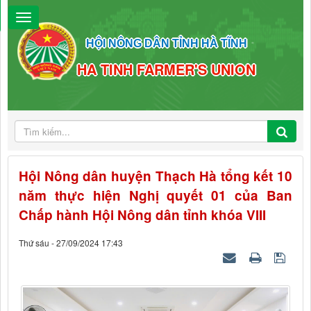
HỘI NÔNG DÂN TỈNH HÀ TĨNH
HA TINH FARMER'S UNION
Hội Nông dân huyện Thạch Hà tổng kết 10
năm thực hiện Nghị quyết 01 của Ban
Chấp hành Hội Nông dân tỉnh khóa VIII
Thứ sáu - 27/09/2024 17:43