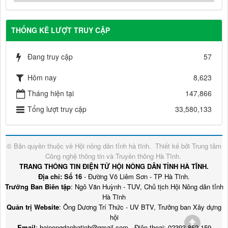
THỐNG KÊ LƯỢT TRUY CẬP
Đang truy cập
57
Hôm nay
8,623
Tháng hiện tại
147,866
Tổng lượt truy cập
33,580,133
© Bản quyền thuộc về
Hội nông dân tỉnh hà tĩnh
.
Thiết kế bởi
Trung tâm
Công nghệ thông tin và Truyền thông Hà Tĩnh
.
TRANG THÔNG TIN ĐIỆN TỬ HỘI NÔNG DÂN TỈNH HÀ TĨNH.
Địa chỉ: Số 16
- Đường Võ Liêm Sơn - TP Hà Tĩnh.
Trưởng Ban Biên tập
: Ngô Văn Huỳnh - TUV, Chủ tịch Hội Nông dân tỉnh
Hà Tĩnh
Quản trị Website
: Ông Dương Trí Thức - UV BTV, Trưởng ban Xây dựng
hội
Email
: hoinongdanhatinh@gmail.com - Điện thoại: 02393.852.159