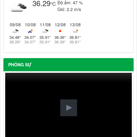
36.29
Độ ẩm:
47 %
°C
Gió:
2.2 m/s
09/08
10/08
11/08
12/08
13/08
34.48
°
34.07
°
35.91
°
36.36
°
36.81
°
36.29
°
34.07
°
35.91
°
36.36
°
36.81
°
PHÓNG SỰ