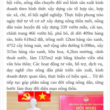
hội viên, nông dân chuyển đổi mô hình sản xuất kinh
doanh theo hình thức xây dựng các tổ hợp tác, hợp
tác xã, chi, tổ hội nghề nghiệp. Thực hiện phong trào
ngày thứ tư về cơ sở xây dựng nông thôn mới, nông
dân toàn huyện đã xây dựng 339 vườn mẫu, cải tạo,
chỉnh trang 466 vườn hộ, phá bỏ, di dời 409m hàng
rào, hiến 618m2 đất, trồng mới 12km hàng rào xanh,
4752 cây bóng mát, mở rộng nền đường 6.098m, xây
315m hàng rào xanh, bồn hoa, 4,2km mương, rãnh
thoát nước, làm 1325m2 mặt bằng khuôn viên nhà
văn hóa thôn; Các hoạt động tư vấn, hỗ trợ, dịch vụ,
dạy nghề cho nông dân phát triển sản xuất, kinh
doanh được quan tâm, thực hiện có hiệu quả… Từ đó
tiếp tục góp phần nâng cao đời sống nông dân, từng
bước làm thay đổi diện mạo nông thôn.