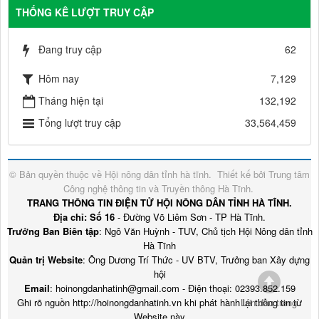
THỐNG KÊ LƯỢT TRUY CẬP
Đang truy cập
62
Hôm nay
7,129
Tháng hiện tại
132,192
Tổng lượt truy cập
33,564,459
© Bản quyền thuộc về
Hội nông dân tỉnh hà tĩnh
.
Thiết kế bởi
Trung tâm
Công nghệ thông tin và Truyền thông Hà Tĩnh
.
TRANG THÔNG TIN ĐIỆN TỬ HỘI NÔNG DÂN TỈNH HÀ TĨNH.
Địa chỉ: Số 16
- Đường Võ Liêm Sơn - TP Hà Tĩnh.
Trưởng Ban Biên tập
: Ngô Văn Huỳnh - TUV, Chủ tịch Hội Nông dân tỉnh
Hà Tĩnh
Quản trị Website
: Ông Dương Trí Thức - UV BTV, Trưởng ban Xây dựng
hội
Email
: hoinongdanhatinh@gmail.com - Điện thoại: 02393.852.159
Ghi rõ nguồn http://hoinongdanhatinh.vn khi phát hành lại thông tin từ
Lên đầu trang
Website này