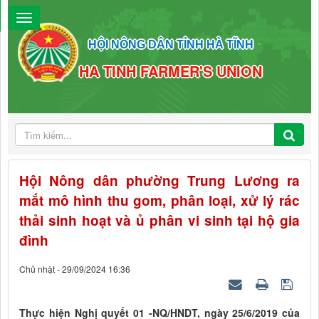
HỘI NÔNG DÂN TỈNH HÀ TĨNH
HA TINH FARMER'S UNION
Hội Nông dân phường Trung Lương ra
mắt mô hình thu gom, phân loại, xử lý rác
thải sinh hoạt và ủ phân vi sinh tại hộ gia
đình
Chủ nhật - 29/09/2024 16:36
Thực hiện Nghị quyết 01 -NQ/HNDT, ngày 25/6/2019 của