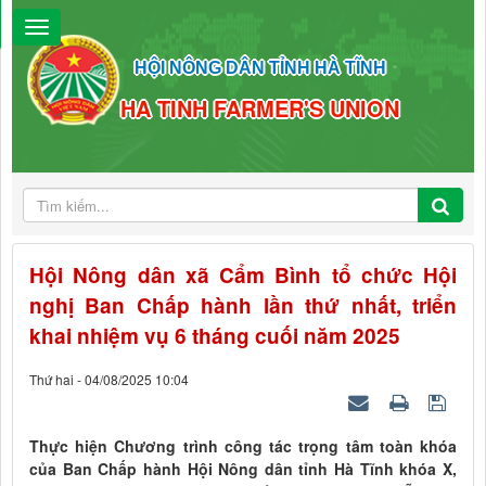
HỘI NÔNG DÂN TỈNH HÀ TĨNH
HA TINH FARMER'S UNION
Hội Nông dân xã Cẩm Bình tổ chức Hội
nghị Ban Chấp hành lần thứ nhất, triển
khai nhiệm vụ 6 tháng cuối năm 2025
Thứ hai - 04/08/2025 10:04
Thực hiện Chương trình công tác trọng tâm toàn khóa
của Ban Chấp hành Hội Nông dân tỉnh Hà Tĩnh khóa X,