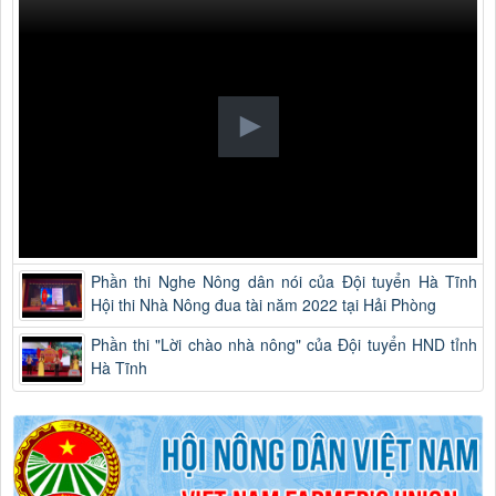
Phần thi Nghe Nông dân nói của Đội tuyển Hà Tĩnh
Hội thi Nhà Nông đua tài năm 2022 tại Hải Phòng
Phần thi "Lời chào nhà nông" của Đội tuyển HND tỉnh
Hà Tĩnh