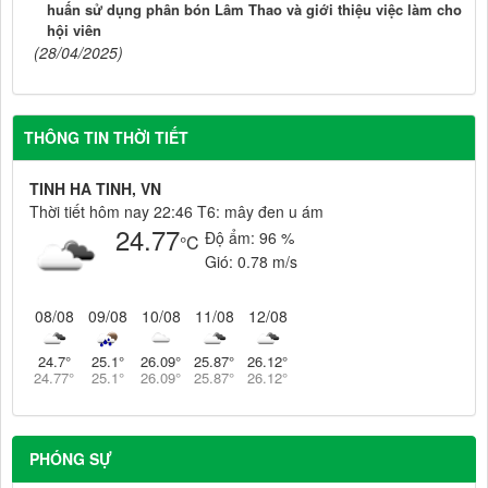
huấn sử dụng phân bón Lâm Thao và giới thiệu việc làm cho
hội viên
(28/04/2025)
THÔNG TIN THỜI TIẾT
TINH HA TINH, VN
Thời tiết hôm nay 22:46 T6: mây đen u ám
24.77
Độ ẩm:
96 %
°C
Gió:
0.78 m/s
08/08
09/08
10/08
11/08
12/08
24.7
°
25.1
°
26.09
°
25.87
°
26.12
°
24.77
°
25.1
°
26.09
°
25.87
°
26.12
°
PHÓNG SỰ