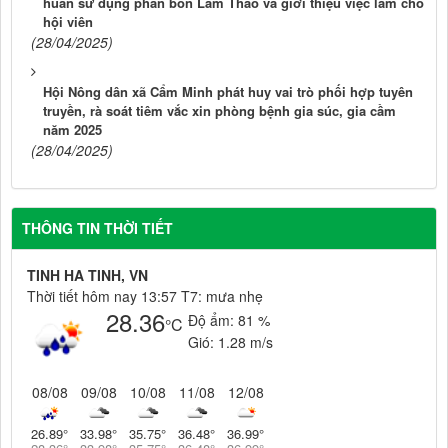
huấn sử dụng phân bón Lâm Thao và giới thiệu việc làm cho
hội viên
(28/04/2025)
Hội Nông dân xã Cẩm Minh phát huy vai trò phối hợp tuyên
truyền, rà soát tiêm vắc xin phòng bệnh gia súc, gia cầm
năm 2025
(28/04/2025)
THÔNG TIN THỜI TIẾT
TINH HA TINH, VN
Thời tiết hôm nay 13:57 T7: mưa nhẹ
28.36
Độ ẩm:
81 %
°C
Gió:
1.28 m/s
08/08
09/08
10/08
11/08
12/08
26.89
°
33.98
°
35.75
°
36.48
°
36.99
°