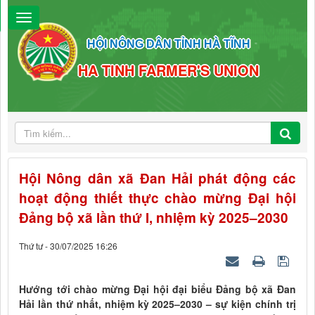
HỘI NÔNG DÂN TỈNH HÀ TĨNH
HA TINH FARMER'S UNION
Hội Nông dân xã Đan Hải phát động các
hoạt động thiết thực chào mừng Đại hội
Đảng bộ xã lần thứ I, nhiệm kỳ 2025–2030
Thứ tư - 30/07/2025 16:26
Hướng tới chào mừng Đại hội đại biểu Đảng bộ xã Đan
Hải lần thứ nhất, nhiệm kỳ 2025–2030 – sự kiện chính trị