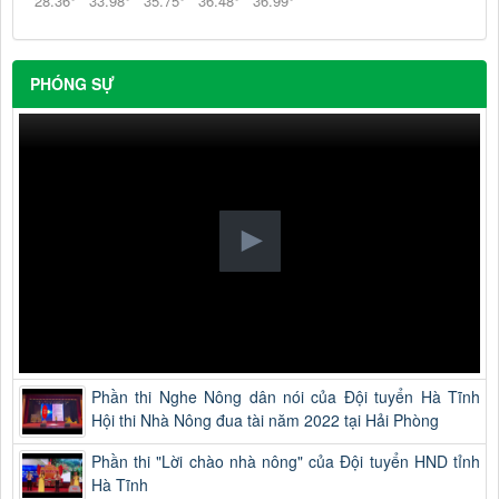
28.36
°
33.98
°
35.75
°
36.48
°
36.99
°
PHÓNG SỰ
Phần thi Nghe Nông dân nói của Đội tuyển Hà Tĩnh
Hội thi Nhà Nông đua tài năm 2022 tại Hải Phòng
Phần thi "Lời chào nhà nông" của Đội tuyển HND tỉnh
Hà Tĩnh