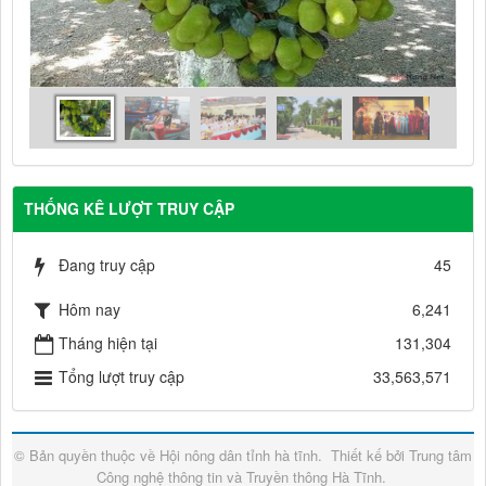
THỐNG KÊ LƯỢT TRUY CẬP
Đang truy cập
45
Hôm nay
6,241
Tháng hiện tại
131,304
Tổng lượt truy cập
33,563,571
© Bản quyền thuộc về
Hội nông dân tỉnh hà tĩnh
.
Thiết kế bởi
Trung tâm
Công nghệ thông tin và Truyền thông Hà Tĩnh
.