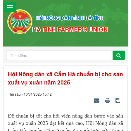
HỘI NÔNG DÂN TỈNH HÀ TĨNH
HA TINH FARMER'S UNION
Hội Nông dân xã Cẩm Hà chuẩn bị cho sản
xuất vụ xuân năm 2025
Thứ sáu - 10/01/2025 15:42
Để chuẩn bị tốt cho hội viên nông dân bước vào sản
xuất vụ xuân 2025 đạt kết quả cao, Hội Nông dân xã
Cẩm Hà, huyện Cẩm Xuyên đã phối hợp với Trung