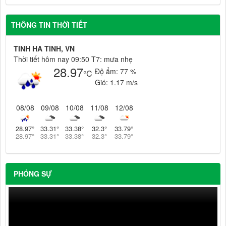
THÔNG TIN THỜI TIẾT
TINH HA TINH, VN
Thời tiết hôm nay 09:50 T7: mưa nhẹ
28.97
Độ ẩm:
77 %
°C
Gió:
1.17 m/s
08/08
09/08
10/08
11/08
12/08
28.97
°
33.31
°
33.38
°
32.3
°
33.79
°
28.97
°
33.31
°
33.38
°
32.3
°
33.79
°
PHÓNG SỰ