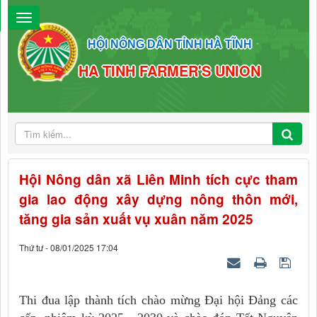
HỘI NÔNG DÂN TỈNH HÀ TĨNH
HA TINH FARMER'S UNION
Hội Nông dân xã Liên Minh tích cực tham
gia lao động xây dựng nông thôn mới,
tăng gia sản xuất vụ xuân năm 2025
Thứ tư - 08/01/2025 17:04
Thi đua lập thành tích chào mừng Đại hội Đảng các