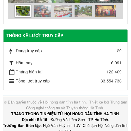
THỐNG KÊ LƯỢT TRUY CẬP
Đang truy cập
29
Hôm nay
16,091
Tháng hiện tại
122,469
Tổng lượt truy cập
33,554,736
© Bản quyền thuộc về
Hội nông dân tỉnh hà tĩnh
.
Thiết kế bởi
Trung tâm
Công nghệ thông tin và Truyền thông Hà Tĩnh
.
TRANG THÔNG TIN ĐIỆN TỬ HỘI NÔNG DÂN TỈNH HÀ TĨNH.
Địa chỉ: Số 16
- Đường Võ Liêm Sơn - TP Hà Tĩnh.
Trưởng Ban Biên tập
: Ngô Văn Huỳnh - TUV, Chủ tịch Hội Nông dân tỉnh