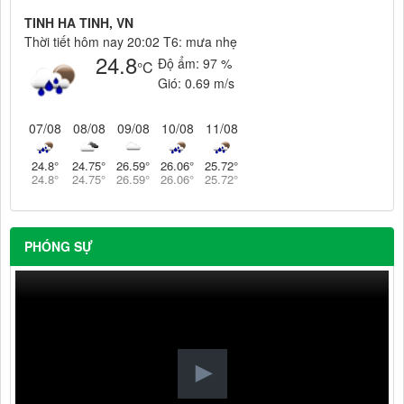
TINH HA TINH, VN
Thời tiết hôm nay 20:02 T6: mưa nhẹ
24.8
Độ ẩm:
97 %
°C
Gió:
0.69 m/s
07/08
08/08
09/08
10/08
11/08
24.8
°
24.75
°
26.59
°
26.06
°
25.72
°
24.8
°
24.75
°
26.59
°
26.06
°
25.72
°
PHÓNG SỰ