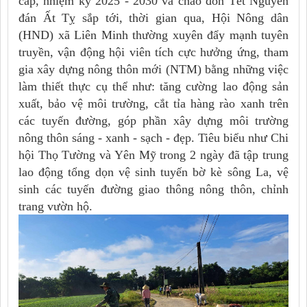
cấp, nhiệm kỳ 2025 - 2030 và chào đón Tết Nguyên
đán Ất Tỵ sắp tới, thời gian qua, Hội Nông dân
(HND) xã Liên Minh thường xuyên đẩy mạnh tuyên
truyền, vận động hội viên tích cực hưởng ứng, tham
gia xây dựng nông thôn mới (NTM) bằng những việc
làm thiết thực cụ thể như: tăng cường lao động sản
xuất, bảo vệ môi trường, cắt tỉa hàng rào xanh trên
các tuyến đường, góp phần xây dựng môi trường
nông thôn sáng - xanh - sạch - đẹp. Tiêu biểu như Chi
hội Thọ Tường và Yên Mỹ trong 2 ngày đã tập trung
lao động tổng dọn vệ sinh tuyến bờ kè sông La, vệ
sinh các tuyến đường giao thông nông thôn, chỉnh
trang vườn hộ.