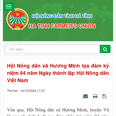
HỘI NÔNG DÂN TỈNH HÀ TĨNH
HA TINH FARMER'S UNION
Hội Nông dân xã Hương Minh tọa đàm kỷ
niệm 94 năm Ngày thành lập Hội Nông dân
Việt Nam
Thứ hai - 14/10/2024 17:37
Vừa qua, Hội Nông dân xã Hương Minh, huyện Vũ