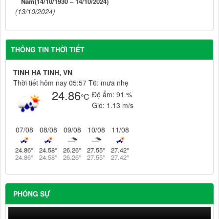
Nam(14/10/1930 – 14/10/2024)
(13/10/2024)
THÔNG TIN THỜI TIẾT
TINH HA TINH, VN
Thời tiết hôm nay 05:57 T6: mưa nhẹ
24.86
Độ ẩm:
91 %
°C
Gió:
1.13 m/s
07/08
08/08
09/08
10/08
11/08
24.86
°
24.58
°
26.26
°
27.55
°
27.42
°
24.86
°
24.58
°
26.26
°
27.55
°
27.42
°
PHÓNG SỰ