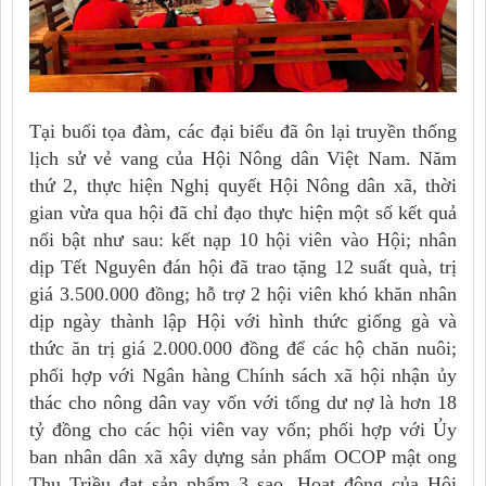
Tại buổi tọa đàm, các đại biểu đã ôn lại truyền thống
lịch sử vẻ vang của Hội Nông dân Việt Nam. Năm
thứ 2, thực hiện Nghị quyết Hội Nông dân xã, thời
gian vừa qua hội đã chỉ đạo thực hiện một số kết quả
nổi bật như sau: kết nạp 10 hội viên vào Hội; nhân
dịp Tết Nguyên đán hội đã trao tặng 12 suất quà, trị
giá 3.500.000 đồng; hỗ trợ 2 hội viên khó khăn nhân
dịp ngày thành lập Hội với hình thức giống gà và
thức ăn trị giá 2.000.000 đồng để các hộ chăn nuôi;
phối hợp với Ngân hàng Chính sách xã hội nhận ủy
thác cho nông dân vay vốn với tổng dư nợ là hơn 18
tỷ đồng cho các hội viên vay vốn; phối hợp với Ủy
ban nhân dân xã xây dựng sản phẩm OCOP mật ong
Thu Triều đạt sản phẩm 3 sao. Hoạt động của Hội