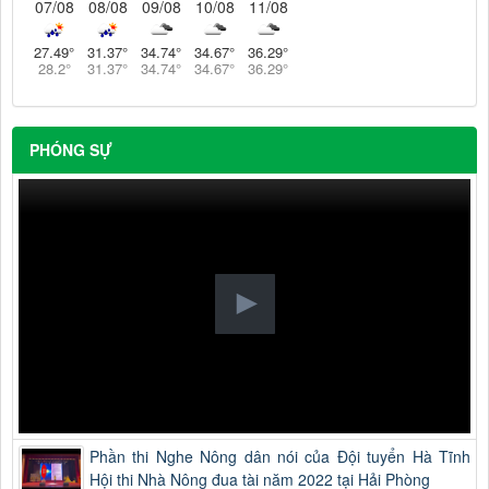
07/08
08/08
09/08
10/08
11/08
27.49
°
31.37
°
34.74
°
34.67
°
36.29
°
28.2
°
31.37
°
34.74
°
34.67
°
36.29
°
PHÓNG SỰ
Phần thi Nghe Nông dân nói của Đội tuyển Hà Tĩnh
Hội thi Nhà Nông đua tài năm 2022 tại Hải Phòng