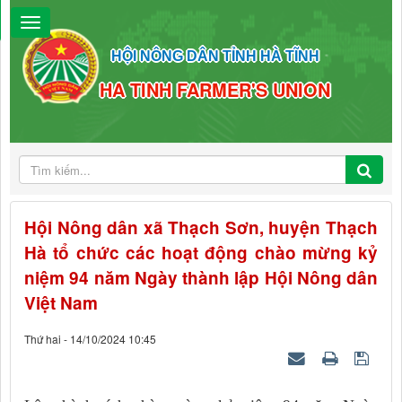
HỘI NÔNG DÂN TỈNH HÀ TĨNH
HA TINH FARMER'S UNION
Hội Nông dân xã Thạch Sơn, huyện Thạch
Hà tổ chức các hoạt động chào mừng kỷ
niệm 94 năm Ngày thành lập Hội Nông dân
Việt Nam
Thứ hai - 14/10/2024 10:45