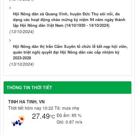
Hội Nông dân xã Quang Vĩnh, huyện Đức Thọ sôi nổi, đa
dạng các hoạt động chào mừng kỷ niệm 94 năm ngày thành
lập Hội Nông dân Việt Nam (14/10/1930 - 14/10/2024)
(13/10/2024)
Hội Nông dân thị trấn Cẩm Xuyên tổ chức lễ kết nạp hội viên,
quán triệt nghị quyết đại Hội Nông dân các cấp nhiệm kỳ
2023-2028
(13/10/2024)
THÔNG TIN THỜI TIẾT
TINH HA TINH, VN
Thời tiết hôm nay 10:22 T6: mưa nhẹ
27.49
Độ ẩm:
85 %
°C
Gió:
0.87 m/s