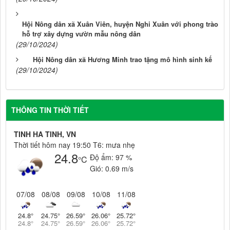
Hội Nông dân xã Xuân Viên, huyện Nghi Xuân với phong trào
hỗ trợ xây dựng vườn mẫu nông dân
(29/10/2024)
Hội Nông dân xã Hương Minh trao tặng mô hình sinh kế
(29/10/2024)
THÔNG TIN THỜI TIẾT
TINH HA TINH, VN
Thời tiết hôm nay 19:50 T6: mưa nhẹ
24.8
Độ ẩm:
97 %
°C
Gió:
0.69 m/s
07/08
08/08
09/08
10/08
11/08
24.8
°
24.75
°
26.59
°
26.06
°
25.72
°
24.8
°
24.75
°
26.59
°
26.06
°
25.72
°