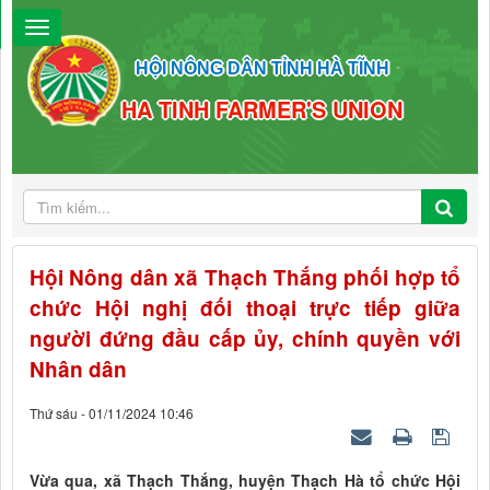
HỘI NÔNG DÂN TỈNH HÀ TĨNH
HA TINH FARMER'S UNION
Hội Nông dân xã Thạch Thắng phối hợp tổ
chức Hội nghị đối thoại trực tiếp giữa
người đứng đầu cấp ủy, chính quyền với
Nhân dân
Thứ sáu - 01/11/2024 10:46
Vừa qua, xã Thạch Thắng, huyện Thạch Hà tổ chức Hội