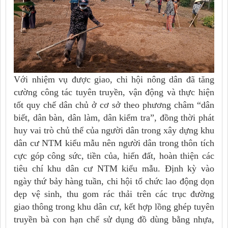
Với nhiệm vụ được giao, chi hội nông dân đã tăng
cường công tác tuyên truyền, vận động và thực hiện
tốt quy chế dân chủ ở cơ sở theo phương châm “dân
biết, dân bàn, dân làm, dân kiểm tra”, đồng thời phát
huy vai trò chủ thể của người dân trong xây dựng khu
dân cư NTM kiểu mẫu nên người dân trong thôn tích
cực góp công sức, tiền của, hiến đất, hoàn thiện các
tiêu chí khu dân cư NTM kiểu mẫu. Định kỳ vào
ngày thứ bảy hàng tuần, chi hội tổ chức lao động dọn
dẹp vệ sinh, thu gom rác thải trên các trục đường
giao thông trong khu dân cư, kết hợp lồng ghép tuyên
truyền bà con hạn chế sử dụng đồ dùng bằng nhựa,