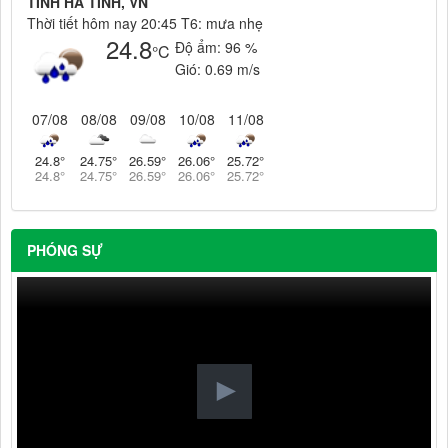
TINH HA TINH, VN
Thời tiết hôm nay 20:45 T6: mưa nhẹ
24.8
Độ ẩm:
96 %
°C
Gió:
0.69 m/s
07/08
08/08
09/08
10/08
11/08
24.8
°
24.75
°
26.59
°
26.06
°
25.72
°
24.8
°
24.75
°
26.59
°
26.06
°
25.72
°
PHÓNG SỰ