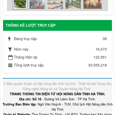
THỐNG KÊ LƯỢT TRUY CẬP
Đang truy cập
39
Hôm nay
16,573
Tháng hiện tại
122,951
Tổng lượt truy cập
33,555,218
© Bản quyền thuộc về
Hội nông dân tỉnh hà tĩnh
.
Thiết kế bởi
Trung tâm
Công nghệ thông tin và Truyền thông Hà Tĩnh
.
TRANG THÔNG TIN ĐIỆN TỬ HỘI NÔNG DÂN TỈNH HÀ TĨNH.
Địa chỉ: Số 16
- Đường Võ Liêm Sơn - TP Hà Tĩnh.
Trưởng Ban Biên tập
: Ngô Văn Huỳnh - TUV, Chủ tịch Hội Nông dân tỉnh
Hà Tĩnh
Quản trị Website
: Ông Dương Trí Thức - UV BTV, Trưởng ban Xây dựng