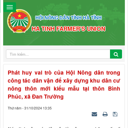
HỘI NÔNG DÂN TỈNH HÀ TĨNH
HA TINH FARMER'S UNION
Phát huy vai trò của Hội Nông dân trong
công tác dân vận để xây dựng khu dân cư
nông thôn mới kiểu mẫu tại thôn Bình
Phúc, xã Đan Trường
Thứ năm - 31/10/2024 13:35