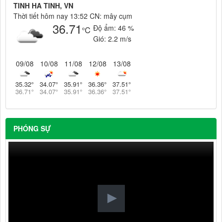
TINH HA TINH, VN
Thời tiết hôm nay 13:52 CN: mây cụm
36.71
Độ ẩm:
46 %
°C
Gió:
2.2 m/s
09/08
10/08
11/08
12/08
13/08
35.32
°
34.07
°
35.91
°
36.36
°
37.51
°
36.71
°
34.07
°
35.91
°
36.36
°
37.51
°
PHÓNG SỰ