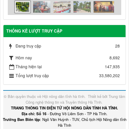
THỐNG KÊ LƯỢT TRUY CẬP
Đang truy cập
28
Hôm nay
8,692
Tháng hiện tại
147,935
Tổng lượt truy cập
33,580,202
© Bản quyền thuộc về
Hội nông dân tỉnh hà tĩnh
.
Thiết kế bởi
Trung tâm
Công nghệ thông tin và Truyền thông Hà Tĩnh
.
TRANG THÔNG TIN ĐIỆN TỬ HỘI NÔNG DÂN TỈNH HÀ TĨNH.
Địa chỉ: Số 16
- Đường Võ Liêm Sơn - TP Hà Tĩnh.
Trưởng Ban Biên tập
: Ngô Văn Huỳnh - TUV, Chủ tịch Hội Nông dân tỉnh
Hà Tĩnh