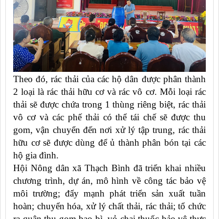
Theo đó, rác thải của các hộ dân được phân thành
2 loại là rác thải hữu cơ và rác vô cơ. Mỗi loại rác
thải sẽ được chứa trong 1 thùng riêng biệt, rác thải
vô cơ và các phế thải có thể tái chế sẽ được thu
gom, vận chuyển đến nơi xử lý tập trung, rác thải
hữu cơ sẽ được dùng để ủ thành phân bón tại các
hộ gia đình.
Hội Nông dân xã Thạch Bình đã triển khai nhiều
chương trình, dự án, mô hình về công tác bảo vệ
môi trường; đẩy mạnh phát triển sản xuất tuần
hoàn; chuyển hóa, xử lý chất thải, rác thải; tổ chức
ra quân thu gom bao bì, vỏ chai thuốc bảo vệ thực