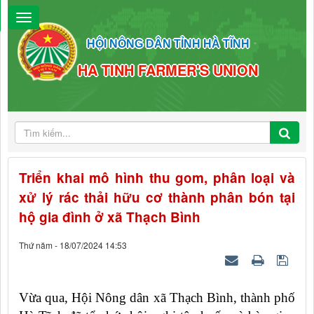
HỘI NÔNG DÂN TỈNH HÀ TĨNH
HA TINH FARMER'S UNION
Triển khai mô hình thu gom, phân loại và
xử lý rác thải hữu cơ thành phân bón tại
hộ gia đình ở xã Thạch Bình
Thứ năm - 18/07/2024 14:53
Vừa qua, Hội Nông dân xã Thạch Bình, thành phố