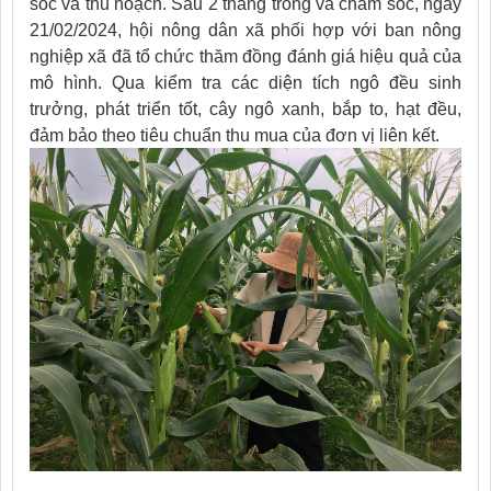
sóc và thu hoạch.
Sau 2 tháng trồng và chăm sóc, ngày
21/02/2024, hội nông dân xã phối hợp với ban nông
nghiệp xã đã tổ chức thăm đồng đánh giá hiệu quả của
mô hình. Qua kiểm tra các diện tích ngô đều sinh
trưởng, phát triển tốt, cây ngô xanh, bắp to, hạt đều,
đảm bảo theo tiêu chuẩn thu mua của đơn vị liên kết.