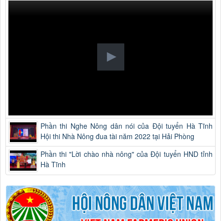
Phần thi Nghe Nông dân nói của Đội tuyển Hà Tĩnh
Hội thi Nhà Nông đua tài năm 2022 tại Hải Phòng
Phần thi "Lời chào nhà nông" của Đội tuyển HND tỉnh
Hà Tĩnh