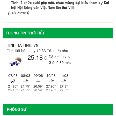
Tĩnh tổ chức buổi gặp mặt, chúc mừng đại biểu tham dự Đại
hội Hội Nông dân Việt Nam lần thứ VIII
(21/12/2023)
THÔNG TIN THỜI TIẾT
TINH HA TINH, VN
Thời tiết hôm nay 19:33 T6: mưa nhẹ
25.18
Độ ẩm:
96 %
°C
Gió:
0.69 m/s
07/08
08/08
09/08
10/08
11/08
24.86
°
24.75
°
26.59
°
27.96
°
27.3
°
25.18
°
24.75
°
26.59
°
27.96
°
27.3
°
PHÓNG SỰ