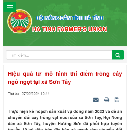
HỘI NÔNG DÂN TỈNH HÀ TĨNH
HA TINH FARMER'S UNION
Hiệu quả từ mô hình thí điểm trồng cây
ngô ngọt tại xã Sơn Tây
Thứ ba - 27/02/2024 10:44
Thực hiện kế hoạch sản xuất vụ đông năm 2023 và đề án
chuyển đổi cây trồng vật nuôi của xã Sơn Tây, Hội Nông
dân xã Sơn Tây, huyện Hương Sơn đã phối hợp tuyên
truyền 10 hộ dân trên địa bàn xã mạnh dạn chuyển đổi