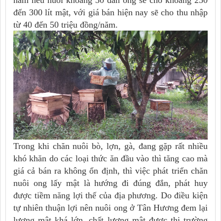
năm nếu nuôi khoảng 30 đàn ong sẽ cho khoảng 250
đến 300 lít mật, với giá bán hiện nay sẽ cho thu nhập
từ 40 đến 50 triệu đồng/năm.
Trong khi chăn nuôi bò, lợn, gà, đang gặp rất nhiều
khó khăn do các loại thức ăn đầu vào thì tăng cao mà
giá cả bán ra không ổn định, thì việc phát triển chăn
nuôi ong lấy mật là hướng đi đúng đắn, phát huy
được tiềm năng lợi thế của địa phương. Do điều kiện
tự nhiên thuận lợi nên nuôi ong ở Tân Hương đem lại
lượng mật khá lớn, chất lượng mật được thị trường