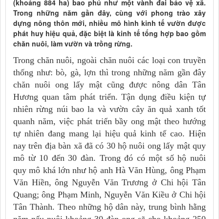
(khoảng 884 ha) bao phủ như một vành đai bảo vệ xã.
Trong những năm gần đây, cùng với phong trào xây
dựng nông thôn mới, nhiều mô hình kinh tế vườn được
phát huy hiệu quả, đặc biệt là kinh tế tổng hợp bao gồm
chăn nuôi, làm vườn và trồng rừng.
Trong chăn nuôi, ngoài chăn nuôi các loại con truyền
thống như: bò, gà, lợn thì trong những năm gần đây
chăn nuôi ong lấy mật cũng được nông dân Tân
Hương quan tâm phát triển. Tận dụng điều kiện tự
nhiên rừng núi bao la và vườn cây ăn quả xanh tốt
quanh năm, việc phát triển bầy ong mật theo hướng
tự nhiên đang mang lại hiệu quả kinh tế cao. Hiện
nay trên địa bàn xã đã có 30 hộ nuôi ong lấy mật quy
mô từ 10 đến 30 đàn. Trong đó có một số hộ nuôi
quy mô khá lớn như hộ anh Hà Văn Hùng, ông Phạm
Văn Hiền, ông Nguyễn Văn Trương ở Chi hội Tân
Quang; ông Phạm Minh, Nguyễn Văn Kiều ở Chi hội
Tân Thành. Theo những hộ dân này, trung bình hằng