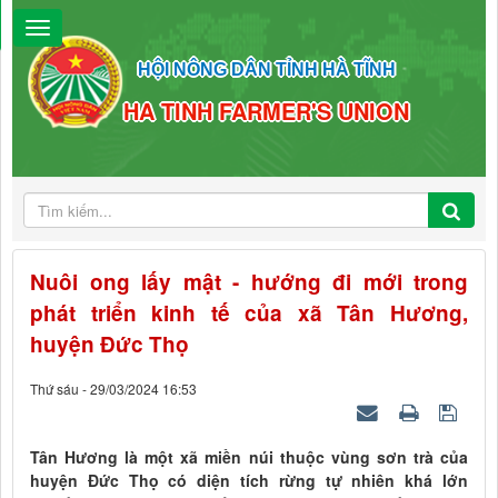
HỘI NÔNG DÂN TỈNH HÀ TĨNH
HA TINH FARMER'S UNION
Nuôi ong lấy mật - hướng đi mới trong
phát triển kinh tế của xã Tân Hương,
huyện Đức Thọ
Thứ sáu - 29/03/2024 16:53
Tân Hương là một xã miền núi thuộc vùng sơn trà của
huyện Đức Thọ có diện tích rừng tự nhiên khá lớn