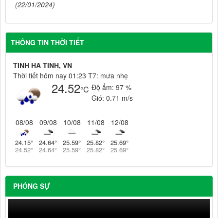
(22/01/2024)
THÔNG TIN THỜI TIẾT
TINH HA TINH, VN
Thời tiết hôm nay 01:23 T7: mưa nhẹ
24.52
Độ ẩm:
97 %
°C
Gió:
0.71 m/s
08/08
09/08
10/08
11/08
12/08
24.15
°
24.64
°
25.59
°
25.82
°
25.69
°
24.52
°
24.64
°
25.59
°
25.82
°
25.69
°
PHÓNG SỰ