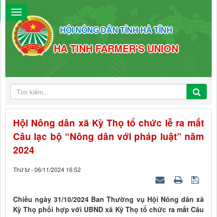
HỘI NÔNG DÂN TỈNH HÀ TĨNH
HA TINH FARMER'S UNION
Hội Nông dân xã Kỳ Thọ tổ chức lễ ra mắt
Câu lạc bộ “Nông dân với pháp luật” năm
2024
Thứ tư - 06/11/2024 16:52
Chiều ngày 31/10/2024 Ban Thường vụ Hội Nông dân xã
Kỳ Thọ phối hợp với UBND xã Kỳ Thọ tổ chức ra mắt Câu