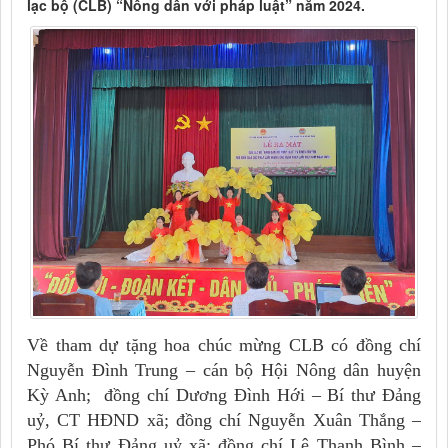
lạc bộ (CLB) “Nông dân với pháp luật” năm 2024.
Về tham dự tặng hoa chúc mừng CLB có đồng chí
Nguyễn Đình Trung – cán bộ Hội Nông dân huyện
Kỳ Anh; đồng chí Dương Đình Hới – Bí thư Đảng
uỷ, CT HĐND xã; đồng chí Nguyễn Xuân Thắng –
Phó Bí thư Đảng uỷ xã; đồng chí Lê Thanh Bình –