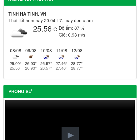
TINH HA TINH, VN
Thời tiết hôm nay 20:04 T7: mây đen u ám
25.56
Độ ẩm:
87 %
°C
Gió:
0.93 m/s
08/08
09/08
10/08
11/08
12/08
25.09
°
26.93
°
26.57
°
27.46
°
28.77
°
25.56
°
26.93
°
26.57
°
27.46
°
28.77
°
PHÓNG SỰ