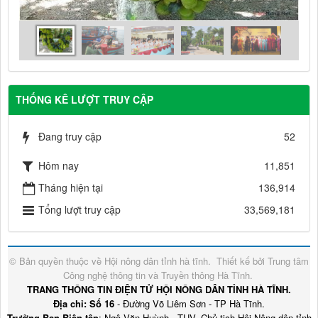
THỐNG KÊ LƯỢT TRUY CẬP
Đang truy cập
52
Hôm nay
11,851
Tháng hiện tại
136,914
Tổng lượt truy cập
33,569,181
© Bản quyền thuộc về
Hội nông dân tỉnh hà tĩnh
.
Thiết kế bởi
Trung tâm
Công nghệ thông tin và Truyền thông Hà Tĩnh
.
TRANG THÔNG TIN ĐIỆN TỬ HỘI NÔNG DÂN TỈNH HÀ TĨNH.
Địa chỉ: Số 16
- Đường Võ Liêm Sơn - TP Hà Tĩnh.
Trưởng Ban Biên tập
: Ngô Văn Huỳnh - TUV, Chủ tịch Hội Nông dân tỉnh