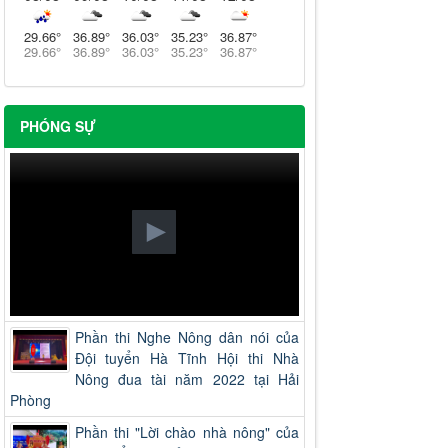
29.66
°
36.89
°
36.03
°
35.23
°
36.87
°
29.66
°
36.89
°
36.03
°
35.23
°
36.87
°
PHÓNG SỰ
Phần thi Nghe Nông dân nói của
Đội tuyển Hà Tĩnh Hội thi Nhà
Nông đua tài năm 2022 tại Hải
Phòng
Phần thi "Lời chào nhà nông" của