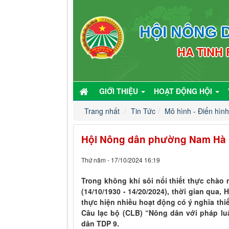
HỘI NÔNG D
HA TINH
GIỚI THIỆU
HOẠT ĐỘNG HỘI
Trang nhất
Tin Tức
Mô hình - Điển hình
Hội Nông dân phường Nam Hà r
Thứ năm - 17/10/2024 16:19
Trong không khí sôi nổi thiết thực chà
(14/10/1930 - 14/20/2024), thời gian qua
thực hiện nhiều hoạt động có ý nghĩa thi
Câu lạc bộ (CLB) “Nông dân với pháp luậ
dân TDP 9.