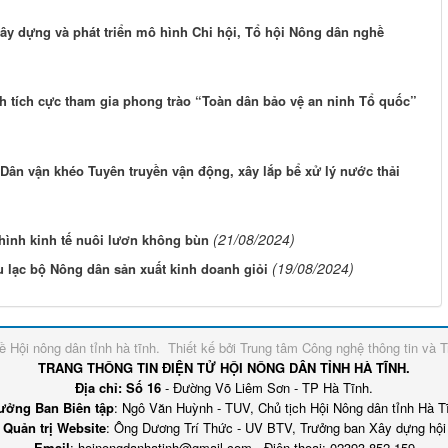
ây dựng và phát triển mô hình Chi hội, Tổ hội Nông dân nghề
h tích cực tham gia phong trào “Toàn dân bảo vệ an ninh Tổ quốc”
ân vận khéo Tuyên truyền vận động, xây lắp bể xử lý nước thải
(21/08/2024)
hình kinh tế nuôi lươn không bùn
(19/08/2024)
 lạc bộ Nông dân sản xuất kinh doanh giỏi
về
Hội nông dân tỉnh hà tĩnh
.
Thiết kế bởi
Trung tâm Công nghệ thông tin và T
TRANG THÔNG TIN ĐIỆN TỬ HỘI NÔNG DÂN TỈNH HÀ TĨNH.
Địa chỉ: Số 16
- Đường Võ Liêm Sơn - TP Hà Tĩnh.
ưởng Ban Biên tập
: Ngô Văn Huỳnh - TUV, Chủ tịch Hội Nông dân tỉnh Hà T
Quản trị Website
: Ông Dương Trí Thức - UV BTV, Trưởng ban Xây dựng hội
Email
: hoinongdanhatinh@gmail.com - Điện thoại: 02393.852.159