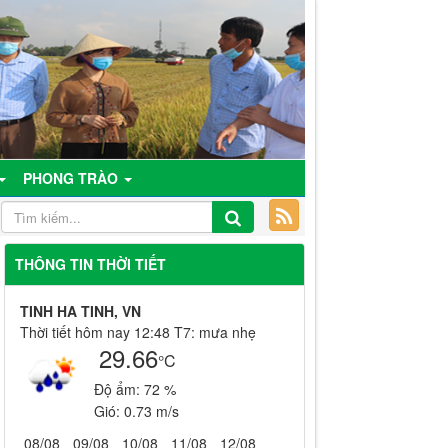
PHONG TRÀO
THÔNG TIN THỜI TIẾT
TINH HA TINH, VN
Thời tiết hôm nay 12:48 T7: mưa nhẹ
29.66
°C
Độ ẩm:
72 %
Gió:
0.73 m/s
08/08
09/08
10/08
11/08
12/08