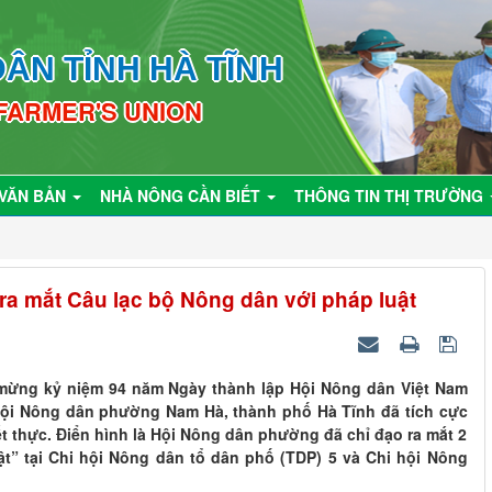
ÂN TỈNH HÀ TĨNH
 FARMER'S UNION
VĂN BẢN
NHÀ NÔNG CẦN BIẾT
THÔNG TIN THỊ TRƯỜNG
a mắt Câu lạc bộ Nông dân với pháp luật
o mừng kỷ niệm 94 năm Ngày thành lập Hội Nông dân Việt Nam
, Hội Nông dân phường Nam Hà, thành phố Hà Tĩnh đã tích cực
ết thực. Điển hình là Hội Nông dân phường đã chỉ đạo ra mắt 2
t” tại Chi hội Nông dân tổ dân phố (TDP) 5 và Chi hội Nông