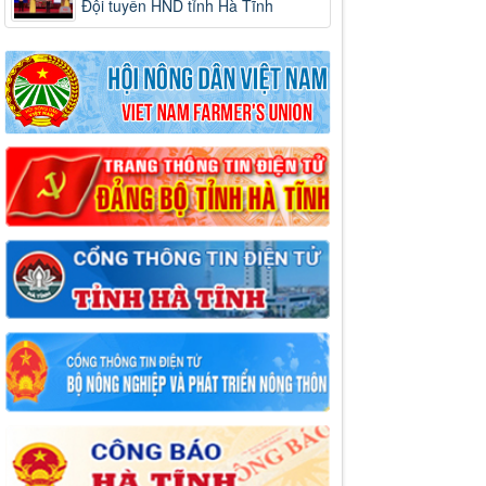
Đội tuyển HND tỉnh Hà Tĩnh