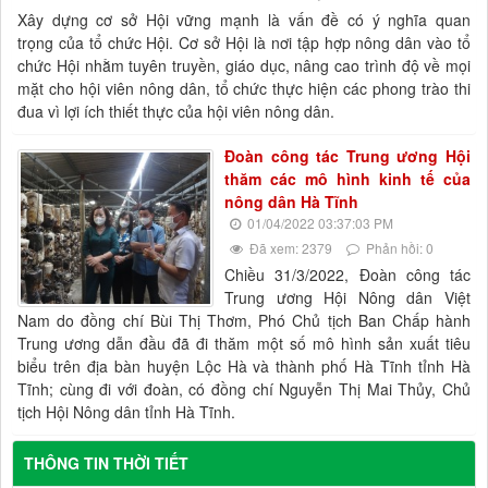
Xây dựng cơ sở Hội vững mạnh là vấn đề có ý nghĩa quan
trọng của tổ chức Hội. Cơ sở Hội là nơi tập hợp nông dân vào tổ
chức Hội nhằm tuyên truyền, giáo dục, nâng cao trình độ về mọi
mặt cho hội viên nông dân, tổ chức thực hiện các phong trào thi
đua vì lợi ích thiết thực của hội viên nông dân.
Đoàn công tác Trung ương Hội
thăm các mô hình kinh tế của
nông dân Hà Tĩnh
01/04/2022 03:37:03 PM
Đã xem: 2379
Phản hồi: 0
Chiều 31/3/2022, Đoàn công tác
Trung ương Hội Nông dân Việt
Nam do đồng chí Bùi Thị Thơm, Phó Chủ tịch Ban Chấp hành
Trung ương dẫn đầu đã đi thăm một số mô hình sản xuất tiêu
biểu trên địa bàn huyện Lộc Hà và thành phố Hà Tĩnh tỉnh Hà
Tĩnh; cùng đi với đoàn, có đồng chí Nguyễn Thị Mai Thủy, Chủ
tịch Hội Nông dân tỉnh Hà Tĩnh.
THÔNG TIN THỜI TIẾT