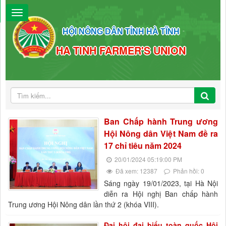
HỘI NÔNG DÂN TỈNH HÀ TĨNH
HA TINH FARMER'S UNION
Ban Chấp hành Trung ương
Hội Nông dân Việt Nam đề ra
17 chỉ tiêu năm 2024
20/01/2024 05:19:00 PM
Đã xem: 12387
Phản hồi: 0
Sáng ngày 19/01/2023, tại Hà Nội
diễn ra Hội nghị Ban chấp hành
Trung ương Hội Nông dân lần thứ 2 (khóa VIII).
Đại hội đại biểu toàn quốc Hội