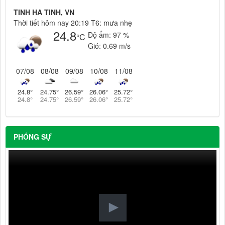
TINH HA TINH, VN
Thời tiết hôm nay 20:19 T6: mưa nhẹ
24.8
Độ ẩm:
97 %
°C
Gió:
0.69 m/s
07/08
08/08
09/08
10/08
11/08
24.8
°
24.75
°
26.59
°
26.06
°
25.72
°
24.8
°
24.75
°
26.59
°
26.06
°
25.72
°
PHÓNG SỰ