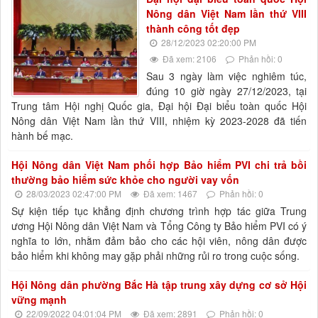
Nông dân Việt Nam lần thứ VIII
thành công tốt đẹp
28/12/2023 02:20:00 PM
Đã xem: 2106
Phản hồi: 0
Sau 3 ngày làm việc nghiêm túc,
đúng 10 giờ ngày 27/12/2023, tại
Trung tâm Hội nghị Quốc gia, Đại hội Đại biểu toàn quốc Hội
Nông dân Việt Nam lần thứ VIII, nhiệm kỳ 2023-2028 đã tiến
hành bế mạc.
Hội Nông dân Việt Nam phối hợp Bảo hiểm PVI chi trả bồi
thường bảo hiểm sức khỏe cho người vay vốn
28/03/2023 02:47:00 PM
Đã xem: 1467
Phản hồi: 0
Sự kiện tiếp tục khẳng định chương trình hợp tác giữa Trung
ương Hội Nông dân Việt Nam và Tổng Công ty Bảo hiểm PVI có ý
nghĩa to lớn, nhằm đảm bảo cho các hội viên, nông dân được
bảo hiểm khi không may gặp phải những rủi ro trong cuộc sống.
Hội Nông dân phường Bắc Hà tập trung xây dựng cơ sở Hội
vững mạnh
22/09/2022 04:01:04 PM
Đã xem: 2891
Phản hồi: 0