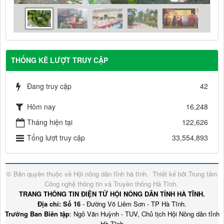
THỐNG KÊ LƯỢT TRUY CẬP
Đang truy cập
42
Hôm nay
16,248
Tháng hiện tại
122,626
Tổng lượt truy cập
33,554,893
© Bản quyền thuộc về
Hội nông dân tỉnh hà tĩnh
.
Thiết kế bởi
Trung tâm
Công nghệ thông tin và Truyền thông Hà Tĩnh
.
TRANG THÔNG TIN ĐIỆN TỬ HỘI NÔNG DÂN TỈNH HÀ TĨNH.
Địa chỉ: Số 16
- Đường Võ Liêm Sơn - TP Hà Tĩnh.
Trưởng Ban Biên tập
: Ngô Văn Huỳnh - TUV, Chủ tịch Hội Nông dân tỉnh
Hà Tĩnh