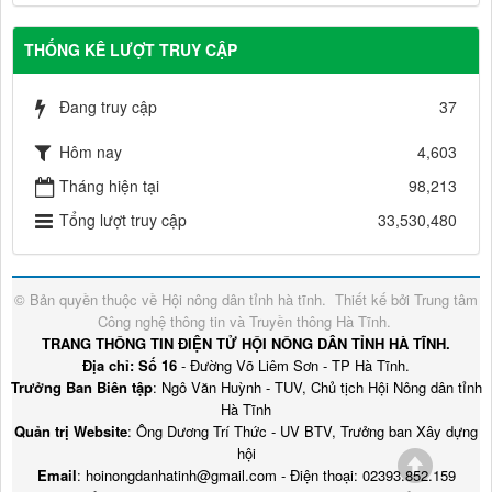
THỐNG KÊ LƯỢT TRUY CẬP
Đang truy cập
37
Hôm nay
4,603
Tháng hiện tại
98,213
Tổng lượt truy cập
33,530,480
© Bản quyền thuộc về
Hội nông dân tỉnh hà tĩnh
.
Thiết kế bởi
Trung tâm
Công nghệ thông tin và Truyền thông Hà Tĩnh
.
TRANG THÔNG TIN ĐIỆN TỬ HỘI NÔNG DÂN TỈNH HÀ TĨNH.
Địa chỉ: Số 16
- Đường Võ Liêm Sơn - TP Hà Tĩnh.
Trưởng Ban Biên tập
: Ngô Văn Huỳnh - TUV, Chủ tịch Hội Nông dân tỉnh
Hà Tĩnh
Quản trị Website
: Ông Dương Trí Thức - UV BTV, Trưởng ban Xây dựng
hội
Email
: hoinongdanhatinh@gmail.com - Điện thoại: 02393.852.159