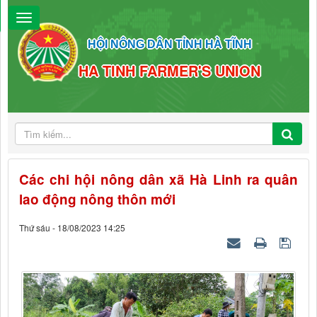
HỘI NÔNG DÂN TỈNH HÀ TĨNH
HA TINH FARMER'S UNION
Các chi hội nông dân xã Hà Linh ra quân
lao động nông thôn mới
Thứ sáu - 18/08/2023 14:25