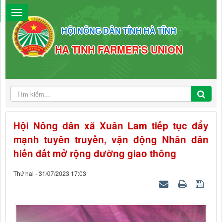
HỘI NÔNG DÂN TỈNH HÀ TĨNH
HA TINH FARMER'S UNION
Hội Nông dân xã Xuân Lam tiếp tục đẩy
mạnh tuyên truyền, vận động Nhân dân
hiến đất mở rộng đường giao thông
Thứ hai - 31/07/2023 17:03