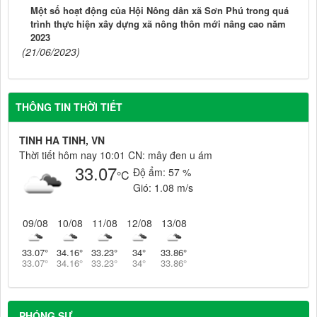
Một số hoạt động của Hội Nông dân xã Sơn Phú trong quá
trình thực hiện xây dựng xã nông thôn mới nâng cao năm
2023
(21/06/2023)
THÔNG TIN THỜI TIẾT
TINH HA TINH, VN
Thời tiết hôm nay 10:01 CN: mây đen u ám
33.07
Độ ẩm:
57 %
°C
Gió:
1.08 m/s
09/08
10/08
11/08
12/08
13/08
33.07
°
34.16
°
33.23
°
34
°
33.86
°
33.07
°
34.16
°
33.23
°
34
°
33.86
°
PHÓNG SỰ