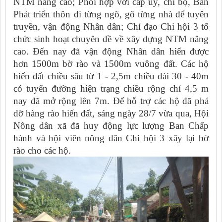
NTM nâng cao; Phối hợp với cấp ủy, chi bộ, Ban
Phát triển thôn đi từng ngõ, gõ từng nhà để tuyên
truyền, vận động Nhân dân; Chỉ đạo Chi hội 3 tổ
chức sinh hoạt chuyên đề về xây dựng NTM nâng
cao. Đến nay đã vận động Nhân dân hiến được
hơn 1500m bờ rào và 1500m vuông đất. Các hộ
hiến đất chiều sâu từ 1 - 2,5m chiều dài 30 - 40m
có tuyến đường hiện trạng chiều rộng chỉ 4,5 m
nay đã mở rộng lên 7m. Để hỗ trợ các hộ đã phá
dỡ hàng rào hiến đất, sáng ngày 28/7 vừa qua, Hội
Nông dân xã đã huy động lực lượng Ban Chấp
hành và hội viên nông dân Chi hội 3 xây lại bờ
rào cho các hộ.