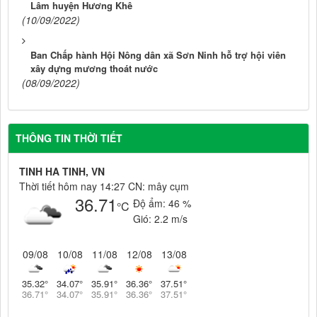
Lâm huyện Hương Khê
(10/09/2022)
Ban Chấp hành Hội Nông dân xã Sơn Ninh hỗ trợ hội viên
xây dựng mương thoát nước
(08/09/2022)
THÔNG TIN THỜI TIẾT
TINH HA TINH, VN
Thời tiết hôm nay 14:27 CN: mây cụm
36.71
Độ ẩm:
46 %
°C
Gió:
2.2 m/s
09/08
10/08
11/08
12/08
13/08
35.32
°
34.07
°
35.91
°
36.36
°
37.51
°
36.71
°
34.07
°
35.91
°
36.36
°
37.51
°