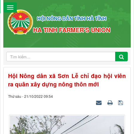
HỘI NÔNG DÂN TỈNH HÀ TĨNH
HA TINH FARMER'S UNION
Hội Nông dân xã Sơn Lễ chỉ đạo hội viên
ra quân xây dựng nông thôn mới
Thứ sáu - 21/10/2022 09:54