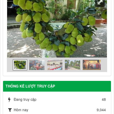
THỐNG KÊ LƯỢT TRUY CẬP
Đang truy cập
48
Hôm nay
9,044