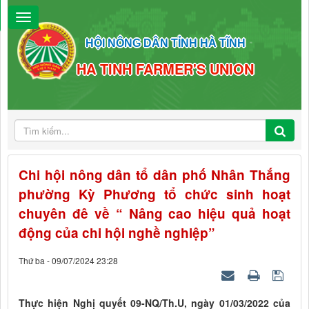
HỘI NÔNG DÂN TỈNH HÀ TĨNH
HA TINH FARMER'S UNION
Chi hội nông dân tổ dân phố Nhân Thắng
phường Kỳ Phương tổ chức sinh hoạt
chuyên đê về “ Nâng cao hiệu quả hoạt
động của chi hội nghề nghiệp”
Thứ ba - 09/07/2024 23:28
Thực hiện Nghị quyết 09-NQ/Th.U, ngày 01/03/2022 của