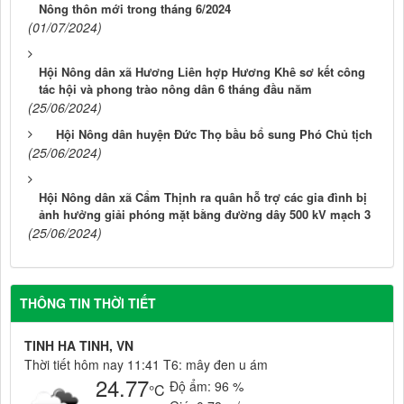
Nông thôn mới trong tháng 6/2024
(01/07/2024)
Hội Nông dân xã Hương Liên hợp Hương Khê sơ kết công
tác hội và phong trào nông dân 6 tháng đầu năm
(25/06/2024)
Hội Nông dân huyện Đức Thọ bầu bổ sung Phó Chủ tịch
(25/06/2024)
Hội Nông dân xã Cẩm Thịnh ra quân hỗ trợ các gia đình bị
ảnh hưởng giải phóng mặt bằng đường dây 500 kV mạch 3
(25/06/2024)
THÔNG TIN THỜI TIẾT
TINH HA TINH, VN
Thời tiết hôm nay 11:41 T6: mây đen u ám
24.77
Độ ẩm:
96 %
°C