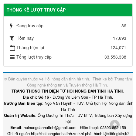
THỐNG KÊ LƯỢT TRUY CẬP
Đang truy cập
36
Hôm nay
17,693
Tháng hiện tại
124,071
Tổng lượt truy cập
33,556,338
© Bản quyền thuộc về
Hội nông dân tỉnh hà tĩnh
.
Thiết kế bởi
Trung tâm
Công nghệ thông tin và Truyền thông Hà Tĩnh
.
TRANG THÔNG TIN ĐIỆN TỬ HỘI NÔNG DÂN TỈNH HÀ TĨNH.
Địa chỉ: Số 16
- Đường Võ Liêm Sơn - TP Hà Tĩnh.
Trưởng Ban Biên tập
: Ngô Văn Huỳnh - TUV, Chủ tịch Hội Nông dân tỉnh
Hà Tĩnh
Quản trị Website
: Ông Dương Trí Thức - UV BTV, Trưởng ban Xây dựng
hội
Email
: hoinongdanhatinh@gmail.com - Điện thoại: 02393.852.159
Ghi rõ nguồn http://hoinongdanhatinh.vn khi phát hành lại thông tin từ
Lên đầu trang