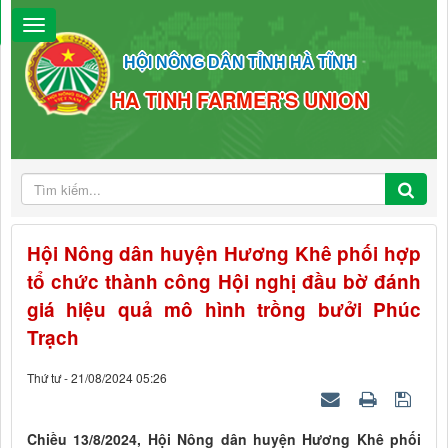
HỘI NÔNG DÂN TỈNH HÀ TĨNH
HA TINH FARMER'S UNION
Hội Nông dân huyện Hương Khê phối hợp
tổ chức thành công Hội nghị đầu bờ đánh
giá hiệu quả mô hình trồng bưởi Phúc
Trạch
Thứ tư - 21/08/2024 05:26
Chiều 13/8/2024, Hội Nông dân huyện Hương Khê phối