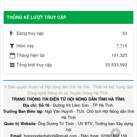
THỐNG KÊ LƯỢT TRUY CẬP
Đang truy cập
53
Hôm nay
7,715
Tháng hiện tại
101,325
Tổng lượt truy cập
33,533,592
© Bản quyền thuộc về
Hội nông dân tỉnh hà tĩnh
.
Thiết kế bởi
Trung tâm
Công nghệ thông tin và Truyền thông Hà Tĩnh
.
TRANG THÔNG TIN ĐIỆN TỬ HỘI NÔNG DÂN TỈNH HÀ TĨNH.
Địa chỉ: Số 16
- Đường Võ Liêm Sơn - TP Hà Tĩnh.
Trưởng Ban Biên tập
: Ngô Văn Huỳnh - TUV, Chủ tịch Hội Nông dân tỉnh
Hà Tĩnh
Quản trị Website
: Ông Dương Trí Thức - UV BTV, Trưởng ban Xây dựng
hội
Email
: hoinongdanhatinh@gmail.com - Điện thoại: 02393.852.159