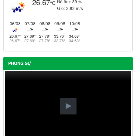
26.67
Độ ẩm:
89 %
°C
Gió:
2.82 m/s
06/08
07/08
08/08
09/08
10/08
26.67
°
27.69
°
27.78
°
33.76
°
34.68
°
26.67
°
27.69
°
27.78
°
33.76
°
34.68
°
PHÓNG SỰ