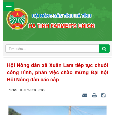
HỘI NÔNG DÂN TỈNH HÀ TĨNH
HA TINH FARMER'S UNION
Hội Nông dân xã Xuân Lam tiếp tục chuỗi
công trình, phần việc chào mừng Đại hội
Hội Nông dân các cấp
Thứ hai - 03/07/2023 05:35