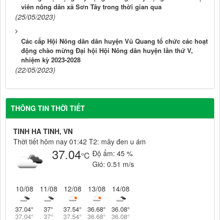
viên nông dân xã Sơn Tây trong thời gian qua
(25/05/2023)
Các cấp Hội Nông dân dân huyện Vũ Quang tổ chức các hoạt
động chào mừng Đại hội Hội Nông dân huyện lần thứ V,
nhiệm kỳ 2023-2028
(22/05/2023)
THÔNG TIN THỜI TIẾT
TINH HA TINH, VN
Thời tiết hôm nay 01:42 T2: mây đen u ám
37.04
Độ ẩm:
45 %
°C
Gió:
0.51 m/s
10/08
11/08
12/08
13/08
14/08
37.04
°
37
°
37.54
°
36.68
°
36.08
°
37.04
°
37
°
37.54
°
36.68
°
36.08
°