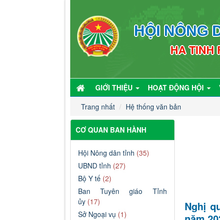
HỘI NÔNG D
HA TINH
GIỚI THIỆU
HOẠT ĐỘNG HỘI
Trang nhất
Hệ thống văn bản
CƠ QUAN BAN HÀNH
Hội Nông dân tỉnh
(35)
UBND tỉnh
(27)
Bộ Y tế
(2)
Ban Tuyên giáo Tỉnh
ủy
(17)
Nghị q
Sở Ngoại vụ
(1)
năm 20