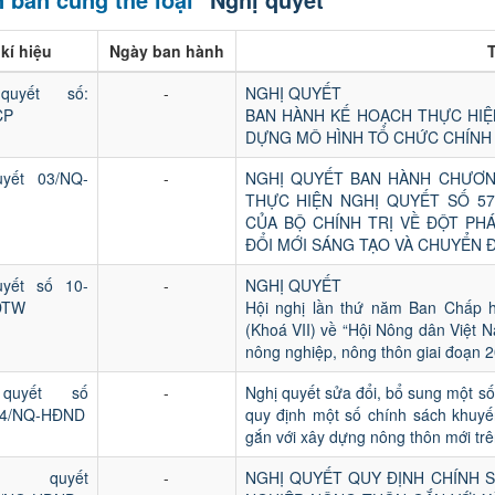
kí hiệu
Ngày ban hành
T
quyết số:
-
NGHỊ QUYẾT
CP
BAN HÀNH KẾ HOẠCH THỰC HIỆN
DỰNG MÔ HÌNH TỔ CHỨC CHÍNH
uyết 03/NQ-
-
NGHỊ QUYẾT BAN HÀNH CHƯƠN
THỰC HIỆN NGHỊ QUYẾT SỐ 57
CỦA BỘ CHÍNH TRỊ VỀ ĐỘT PH
ĐỔI MỚI SÁNG TẠO VÀ CHUYỂN 
uyết số 10-
-
NGHỊ QUYẾT
DTW
Hội nghị lần thứ năm Ban Chấp 
(Khoá VII) về “Hội Nông dân Việt Na
nông nghiệp, nông thôn giai đoạn 2
quyết số
-
Nghị quyết sửa đổi, bổ sung một 
24/NQ-HĐND
quy định một số chính sách khuyế
gắn với xây dựng nông thôn mới trê
 quyết
-
NGHỊ QUYẾT QUY ĐỊNH CHÍNH 