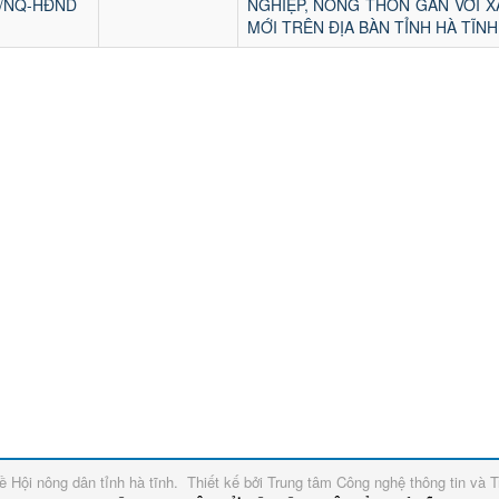
1/NQ-HĐND
NGHIỆP, NÔNG THÔN GẮN VỚI 
MỚI TRÊN ĐỊA BÀN TỈNH HÀ TĨNH 
về
Hội nông dân tỉnh hà tĩnh
.
Thiết kế bởi
Trung tâm Công nghệ thông tin và T