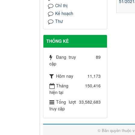
51/202
Chỉ thị
Kế hoạch
Thư
THỐNG KÊ
Đang truy
89
cập
Hôm nay
11,173
Tháng
150,416
hiện tại
Tổng lượt
33,582,683
truy cập
© Bản quyền thuộc 