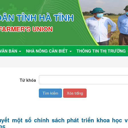
ÂN TỈNH HÀ TĨNH
 FARMER'S UNION
VĂN BẢN
NHÀ NÔNG CẦN BIẾT
THÔNG TIN THỊ TRƯỜNG
Từ khóa
uyết một số chính sách phát triển khoa học 
25