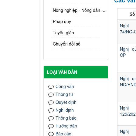
Nông nghiệp - Nông dân -...
Số 
Pháp quy
Nghị 
74/NQ-
Tuyên giáo
Chuyển đổi số
Nghị q
CP
LOẠI VĂN BẢN
Nghị q
NQ/HN
Công văn
Thông tư
Quyết định
Nghị 
Nghị định
125/20
Thông báo
Hướng dẫn
Nghị
Báo cáo