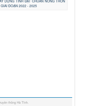
XÂY DỰNG TỈNH ĐẠT CHUẨN NÔNG THÔN
GIAI ĐOẠN 2022 - 2025
ruyền thông Hà Tĩnh
.