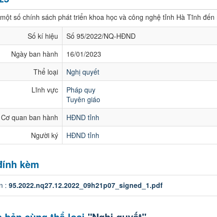
 một số chính sách phát triển khoa học và công nghệ tỉnh Hà Tĩnh đế
Số kí hiệu
Số 95/2022/NQ-HĐND
Ngày ban hành
16/01/2023
Thể loại
Nghị quyết
Lĩnh vực
Pháp quy
Tuyên giáo
Cơ quan ban hành
HĐND tỉnh
Người ký
HĐND tỉnh
 đính kèm
in :
95.2022.nq27.12.2022_09h21p07_signed_1.pdf
 bản cùng thể loại
"Nghị quyết"