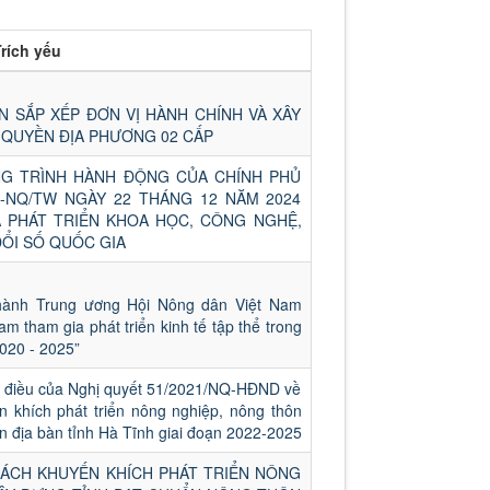
rích yếu
 SẮP XẾP ĐƠN VỊ HÀNH CHÍNH VÀ XÂY
 QUYỀN ĐỊA PHƯƠNG 02 CẤP
G TRÌNH HÀNH ĐỘNG CỦA CHÍNH PHỦ
-NQ/TW NGÀY 22 THÁNG 12 NĂM 2024
Á PHÁT TRIỂN KHOA HỌC, CÔNG NGHỆ,
ĐỔI SỐ QUỐC GIA
hành Trung ương Hội Nông dân Việt Nam
m tham gia phát triển kinh tế tập thể trong
020 - 2025”
số điều của Nghị quyết 51/2021/NQ-HĐND về
n khích phát triển nông nghiệp, nông thôn
n địa bàn tỉnh Hà Tĩnh giai đoạn 2022-2025
SÁCH KHUYẾN KHÍCH PHÁT TRIỂN NÔNG