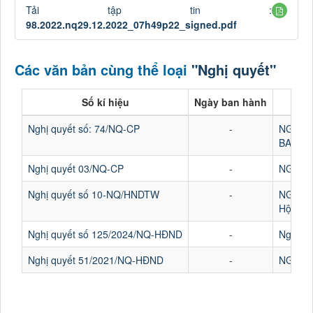
Tải tập tin :
98.2022.nq29.12.2022_07h49p22_signed.pdf
Các văn bản cùng thể loại
"Nghị quyết"
Số kí hiệu
Ngày ban hành
Nghị quyết số: 74/NQ-CP
-
NGHỊ 
BAN H
Nghị quyết 03/NQ-CP
-
NGHỊ Q
Nghị quyết số 10-NQ/HNDTW
-
NGHỊ 
Hội ngh
Nghị quyết số 125/2024/NQ-HĐND
-
Nghị qu
Nghị quyết 51/2021/NQ-HĐND
-
NGHỊ Q