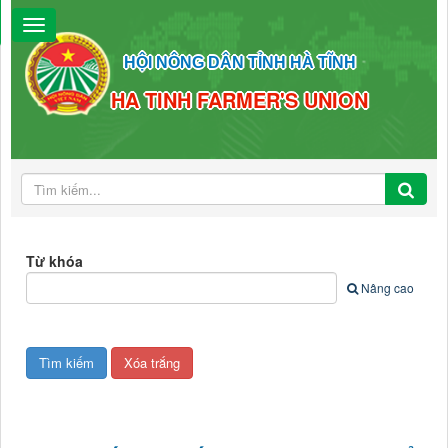
HỘI NÔNG DÂN TỈNH HÀ TĨNH
HA TINH FARMER'S UNION
Từ khóa
Nâng cao