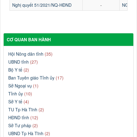
Nghị quyết 51/2021/NQ-HĐND
-
NGHỊ Q
CƠ QUAN BAN HÀNH
Hội Nông dân tỉnh
(35)
UBND tỉnh
(27)
Bộ Y tế
(2)
Ban Tuyên giáo Tỉnh ủy
(17)
Sở Ngoại vụ
(1)
Tỉnh ủy
(10)
Sở Y tế
(4)
TU Tp Hà Tĩnh
(2)
HĐND tỉnh
(12)
Sở Tư pháp
(2)
UBND Tp Hà Tĩnh
(2)