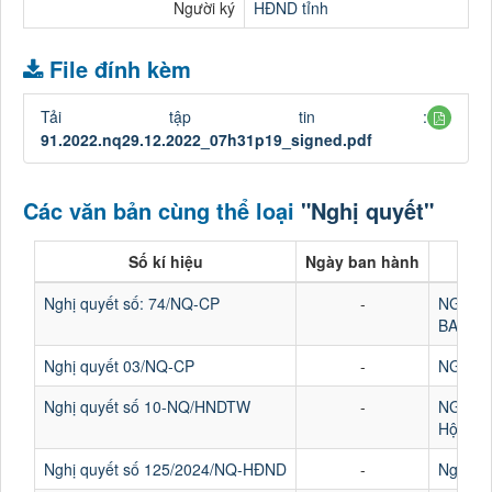
Người ký
HĐND tỉnh
File đính kèm
Tải tập tin :
91.2022.nq29.12.2022_07h31p19_signed.pdf
Các văn bản cùng thể loại
"Nghị quyết"
Số kí hiệu
Ngày ban hành
Nghị quyết số: 74/NQ-CP
-
NGHỊ 
BAN H
Nghị quyết 03/NQ-CP
-
NGHỊ Q
Nghị quyết số 10-NQ/HNDTW
-
NGHỊ 
Hội ngh
Nghị quyết số 125/2024/NQ-HĐND
-
Nghị qu