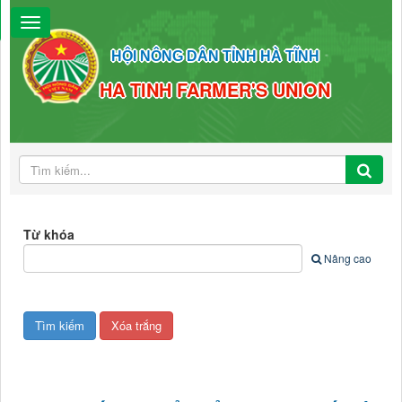
HỘI NÔNG DÂN TỈNH HÀ TĨNH
HA TINH FARMER'S UNION
Từ khóa
Nâng cao