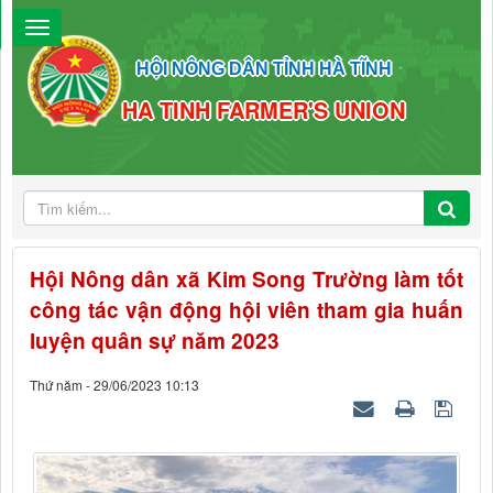
HỘI NÔNG DÂN TỈNH HÀ TĨNH
HA TINH FARMER'S UNION
Hội Nông dân xã Kim Song Trường làm tốt
công tác vận động hội viên tham gia huấn
luyện quân sự năm 2023
Thứ năm - 29/06/2023 10:13