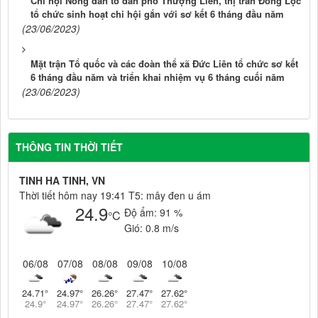
Chi hội Nông dân tổ dân phố Thượng Liên, thị trấn Đồng Lộc
tổ chức sinh hoạt chi hội gắn với sơ kết 6 tháng đầu năm
(23/06/2023)
Mặt trận Tổ quốc và các đoàn thể xã Đức Liên tổ chức sơ kết
6 tháng đầu năm và triển khai nhiệm vụ 6 tháng cuối năm
(23/06/2023)
THÔNG TIN THỜI TIẾT
TINH HA TINH, VN
Thời tiết hôm nay 19:41 T5: mây đen u ám
24.9
Độ ẩm:
91 %
°C
Gió:
0.8 m/s
06/08
07/08
08/08
09/08
10/08
24.71
°
24.97
°
26.26
°
27.47
°
27.62
°
24.9
°
24.97
°
26.26
°
27.47
°
27.62
°