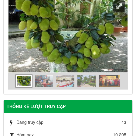
THỐNG KÊ LƯỢT TRUY CẬP
Đang truy cập
43
Hôm nay
10,205