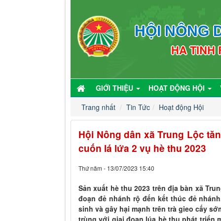
HỘI NÔNG D
HA TINH
GIỚI THIỆU
HOẠT ĐỘNG HỘI
Trang nhất
Tin Tức
Hoạt động Hội
Hội Nông dân xã Trung Lộc tăn
cuốn lá lứa 2 vụ hè thu 2023
Thứ năm - 13/07/2023 15:40
Sản xuất hè thu 2023 trên địa bàn xã Tru
đoạn đẻ nhánh rộ đến kết thúc đẻ nhánh.
sinh và gây hại mạnh trên trà gieo cấy sớm
trùng với giai đoạn lúa hè thu phát triển 