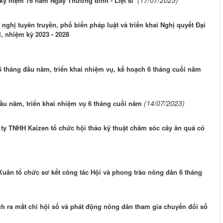
 kỷ niệm 76 năm Ngày Thương binh - Liệt sĩ
nghị tuyên truyền, phổ biến pháp luật và triển khai Nghị quyết Đại
I, nhiệm kỳ 2023 - 2028
 tháng đầu năm, triển khai nhiệm vụ, kế hoạch 6 tháng cuối năm
(14/07/2023)
ầu năm, triển khai nhiệm vụ 6 tháng cuối năm
ty TNHH Kaizen tổ chức hội thảo kỹ thuật chăm sóc cây ăn quả có
uân tổ chức sơ kết công tác Hội và phong trào nông dân 6 tháng
 ra mắt chi hội số và phát động nông dân tham gia chuyển đổi số