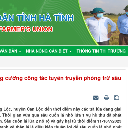
ÂN TỈNH HÀ TĨNH
 FARMER'S UNION
VĂN BẢN
NHÀ NÔNG CẦN BIẾT
THÔNG TIN THỊ TRƯỜNG
g cường công tác tuyên truyền phòng trừ sâu
ng Lộc, huyện Can Lộc đến thời điểm này các trà lúa đang giai
 Thời gian vừa qua sâu cuốn lá nhỏ lứa 1 vụ hè thu đã phát
. Sâu cuốn lá lứa 2 nở rộ và gây hại từ thời điểm 11-16/7/2023
mạnh về thân lá là điều kiện thuận lợi để sâu cuốn lá nhỏ phát