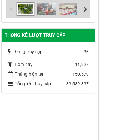
THỐNG KÊ LƯỢT TRUY CẬP
Đang truy cập
36
Hôm nay
11,327
Tháng hiện tại
150,570
Tổng lượt truy cập
33,582,837