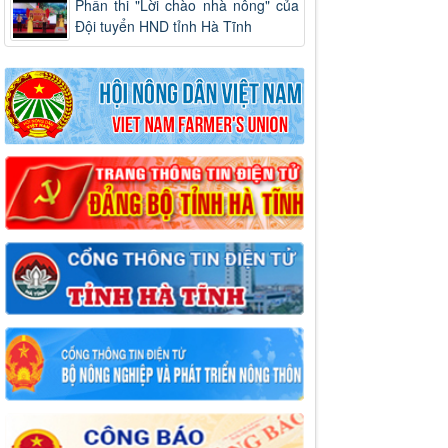
Phần thi "Lời chào nhà nông" của
Đội tuyển HND tỉnh Hà Tĩnh