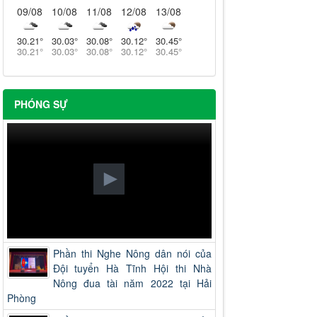
09/08
10/08
11/08
12/08
13/08
30.21
°
30.03
°
30.08
°
30.12
°
30.45
°
30.21
°
30.03
°
30.08
°
30.12
°
30.45
°
PHÓNG SỰ
Phần thi Nghe Nông dân nói của
Đội tuyển Hà Tĩnh Hội thi Nhà
Nông đua tài năm 2022 tại Hải
Phòng