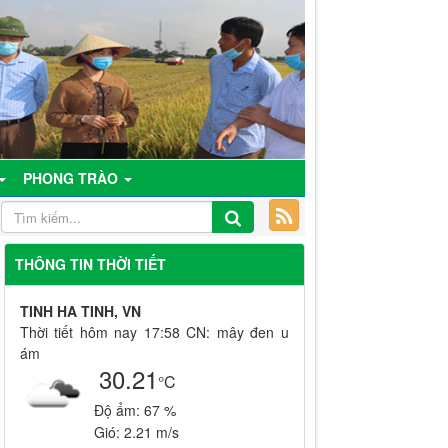
PHONG TRÀO
THÔNG TIN THỜI TIẾT
TINH HA TINH, VN
Thời tiết hôm nay 17:58 CN: mây đen u
ám
30.21
°C
Độ ẩm:
67 %
Gió:
2.21 m/s