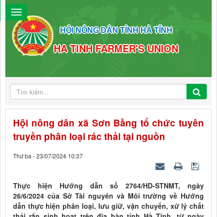
HỘI NÔNG DÂN TỈNH HÀ TĨNH
HA TINH FARMER'S UNION
Hội nông dân xã Sơn Bằng tổ chức tuyên
truyền phân loại rác thải tại nguồn
Thứ ba - 23/07/2024 10:37
Thực hiện Hướng dẫn số 2764/HD-STNMT, ngày
26/6/2024 của Sở Tài nguyên và Môi trường về Hướng
dẫn thực hiện phân loại, lưu giữ, vận chuyển, xử lý chất
thải rắn sinh hoạt trên địa bàn tỉnh Hà Tĩnh, từ ngày