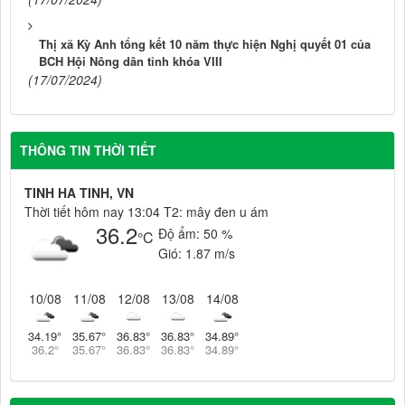
Thị xã Kỳ Anh tổng kết 10 năm thực hiện Nghị quyết 01 của
BCH Hội Nông dân tỉnh khóa VIII
(17/07/2024)
THÔNG TIN THỜI TIẾT
TINH HA TINH, VN
Thời tiết hôm nay 13:04 T2: mây đen u ám
36.2
Độ ẩm:
50 %
°C
Gió:
1.87 m/s
10/08
11/08
12/08
13/08
14/08
34.19
°
35.67
°
36.83
°
36.83
°
34.89
°
36.2
°
35.67
°
36.83
°
36.83
°
34.89
°