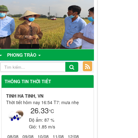
PHONG TRÀO
THÔNG TIN THỜI TIẾT
TINH HA TINH, VN
Thời tiết hôm nay 16:54 T7: mưa nhẹ
26.33
°C
Độ ẩm:
87 %
Gió:
1.85 m/s
08/08
09/08
10/08
11/08
12/08