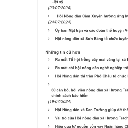
Liệt sỹ
(23/07/2024)
Hội Nông dân Cẩm Xuyên hưởng ứng kỷ n
(24/07/2024)
Ủy ban Mặt trận và các đoàn thể huyện 
Hội nông dân xã Sơn Bằng tổ chức tuyên t
Những tin cũ hơn
Ra mắt Tổ hội trồng cây mai vàng tại xã
Ra mắt chi hội nông dân nghề nghiệp trồ
Hội Nông dân thị trấn Phố Châu tổ chức 
60 cán bộ, hội viên nông dân xã Hương Trà
chính sách bảo hiểm
(19/07/2024)
Hội Nông dân xã Đan Trường giúp đỡ th
Vai trò của Hội nông dân xã Hương Trạc
Hiệu quả từ nguồn vốn vay Ngân hàng Ch