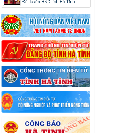
Đội tuyển HND tỉnh Hà Tĩnh