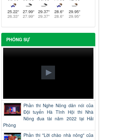
25.22
°
27.99
°
29.37
°
28.6
°
29.95
°
26.33
°
27.99
°
29.37
°
28.6
°
29.95
°
PHÓNG SỰ
Phần thi Nghe Nông dân nói của
Đội tuyển Hà Tĩnh Hội thi Nhà
Nông đua tài năm 2022 tại Hải
Phòng
Phần thi "Lời chào nhà nông" của