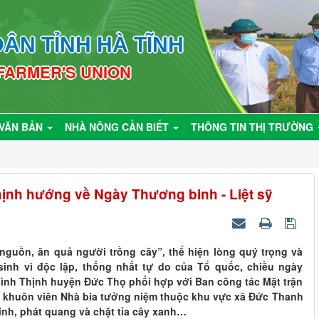
ÂN TỈNH HÀ TĨNH
 FARMER'S UNION
VĂN BẢN
NHÀ NÔNG CẦN BIẾT
THÔNG TIN THỊ TRƯỜNG
ịnh hướng về Ngày Thương binh - Liệt sỹ
guồn, ăn quả người trồng cây”, thể hiện lòng quý trọng và
sinh vì độc lập, thống nhất tự do của Tổ quốc, chiều ngày
ình Thịnh huyện Đức Thọ phối hợp với Ban công tác Mặt trận
ng khuôn viên Nhà bia tưởng niệm thuộc khu vực xã Đức Thanh
sinh, phát quang và chặt tỉa cây xanh…