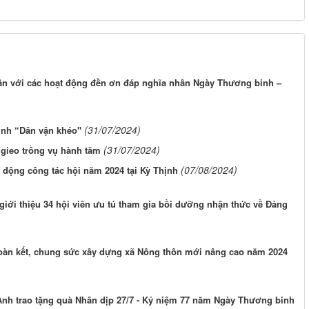
với các hoạt động đền ơn đáp nghĩa nhân Ngày Thương binh –
(31/07/2024)
ình “Dân vận khéo"
(31/07/2024)
gieo trồng vụ hành tăm
(07/08/2024)
t động công tác hội năm 2024 tại Kỳ Thịnh
ới thiệu 34 hội viên ưu tú tham gia bồi dưỡng nhận thức về Đảng
àn kết, chung sức xây dựng xã Nông thôn mới nâng cao năm 2024
Anh trao tặng quà Nhân dịp 27/7 - Kỷ niệm 77 năm Ngày Thương binh