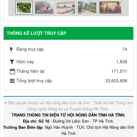
THỐNG KÊ LƯỢT TRUY CẬP
Đang truy cập
74
Hôm nay
1,838
Tháng hiện tại
171,571
Tổng lượt truy cập
33,603,838
© Bản quyền thuộc về
Hội nông dân tỉnh hà tĩnh
.
Thiết kế bởi
Trung tâm
Công nghệ thông tin và Truyền thông Hà Tĩnh
.
TRANG THÔNG TIN ĐIỆN TỬ HỘI NÔNG DÂN TỈNH HÀ TĨNH.
Địa chỉ: Số 16
- Đường Võ Liêm Sơn - TP Hà Tĩnh.
Trưởng Ban Biên tập
: Ngô Văn Huỳnh - TUV, Chủ tịch Hội Nông dân tỉnh
Hà Tĩnh