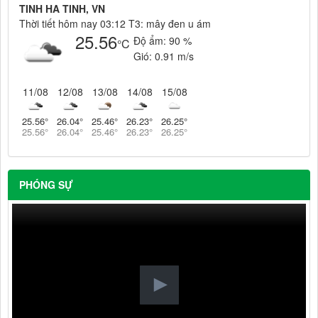
TINH HA TINH, VN
Thời tiết hôm nay 03:12 T3: mây đen u ám
25.56
Độ ẩm:
90 %
°C
Gió:
0.91 m/s
11/08
12/08
13/08
14/08
15/08
25.56
°
26.04
°
25.46
°
26.23
°
26.25
°
25.56
°
26.04
°
25.46
°
26.23
°
26.25
°
PHÓNG SỰ