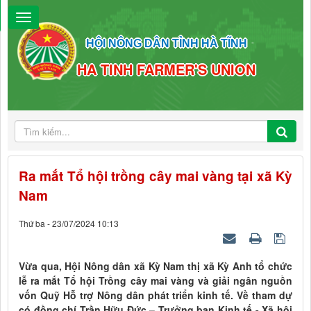
HỘI NÔNG DÂN TỈNH HÀ TĨNH
HA TINH FARMER'S UNION
Ra mắt Tổ hội trồng cây mai vàng tại xã Kỳ
Nam
Thứ ba - 23/07/2024 10:13
Vừa qua, Hội Nông dân xã Kỳ Nam thị xã Kỳ Anh tổ chức
lễ ra mắt Tổ hội Trồng cây mai vàng và giải ngân nguồn
vốn Quỹ Hỗ trợ Nông dân phát triển kinh tế. Về tham dự
có đồng chí Trần Hữu Đức – Trưởng ban Kinh tế - Xã hội