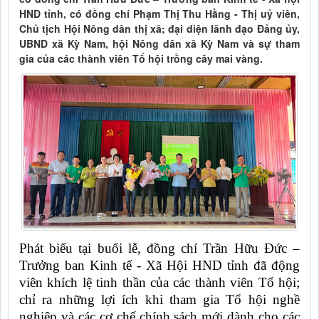
HND tỉnh, có đồng chí Phạm Thị Thu Hằng - Thị uỷ viên,
Chủ tịch Hội Nông dân thị xã; đại diện lãnh đạo Đảng ủy,
UBND xã Kỳ Nam, hội Nông dân xã Kỳ Nam và sự tham
gia của các thành viên Tổ hội trồng cây mai vàng.
Phát biểu tại buổi lễ, đồng chí Trần Hữu Đức –
Trưởng ban Kinh tế - Xã Hội HND tỉnh đã động
viên khích lệ tinh thần của các thành viên Tổ hội;
chỉ ra những lợi ích khi tham gia Tổ hội nghề
nghiệp và các cơ chế chính sách mới dành cho các