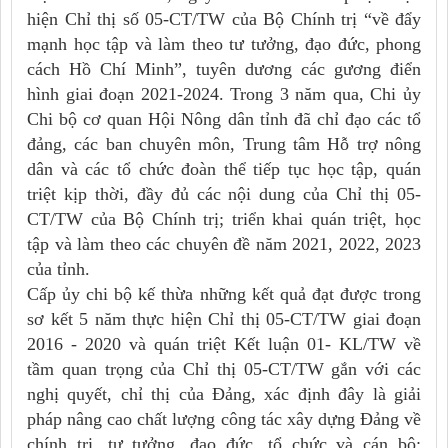
hiện Chỉ thị số 05-CT/TW của Bộ Chính trị “về đẩy
mạnh học tập và làm theo tư tưởng, đạo đức, phong
cách Hồ Chí Minh”, tuyên dương các gương điển
hình giai đoạn 2021-2024. Trong 3 năm qua, Chi ủy
Chi bộ cơ quan Hội Nông dân tỉnh đã chỉ đạo các tổ
đảng, các ban chuyên môn, Trung tâm Hỗ trợ nông
dân và các tổ chức đoàn thể tiếp tục học tập, quán
triệt kịp thời, đầy đủ các nội dung của Chỉ thị 05-
CT/TW của Bộ Chính trị; triển khai quán triệt, học
tập và làm theo các chuyên đề năm 2021, 2022, 2023
của tỉnh.
Cấp ủy chi bộ kế thừa những kết quả đạt được trong
sơ kết 5 năm thực hiện Chỉ thị 05-CT/TW giai đoạn
2016 - 2020 và quán triệt Kết luận 01- KL/TW về
tầm quan trọng của Chỉ thị 05-CT/TW gắn với các
nghị quyết, chỉ thị của Đảng, xác định đây là giải
pháp nâng cao chất lượng công tác xây dựng Đảng về
chính trị, tư tưởng, đạo đức, tổ chức và cán bộ;