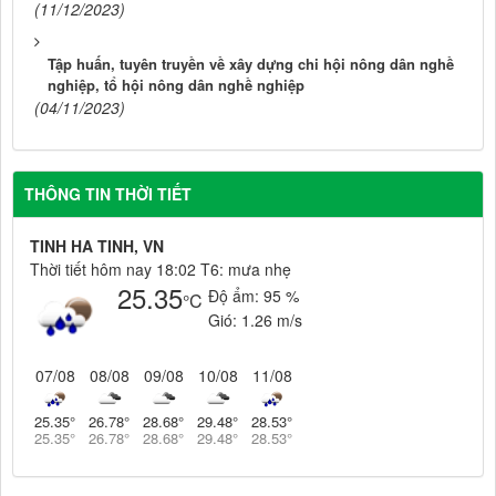
(11/12/2023)
Tập huấn, tuyên truyền về xây dựng chi hội nông dân nghề
nghiệp, tổ hội nông dân nghề nghiệp
(04/11/2023)
THÔNG TIN THỜI TIẾT
TINH HA TINH, VN
Thời tiết hôm nay 18:02 T6: mưa nhẹ
25.35
Độ ẩm:
95 %
°C
Gió:
1.26 m/s
07/08
08/08
09/08
10/08
11/08
25.35
°
26.78
°
28.68
°
29.48
°
28.53
°
25.35
°
26.78
°
28.68
°
29.48
°
28.53
°