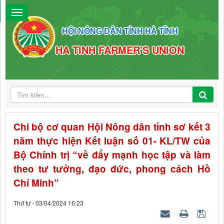
HỘI NÔNG DÂN TỈNH HÀ TĨNH
HA TINH FARMER'S UNION
Chi bộ cơ quan Hội Nông dân tỉnh sơ kết 3
năm thực hiện Kết luận số 01- KL/TW của
Bộ Chính trị “về đẩy mạnh học tập và làm
theo tư tưởng, đạo đức, phong cách Hồ
Chí Minh”
Thứ tư - 03/04/2024 16:23