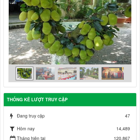
THỐNG KÊ LƯỢT TRUY CẬP
Đang truy cập
47
Hôm nay
14,489
Tháng hiện tại
120,867