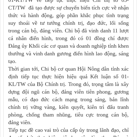
01-KT/TW về tiếp tục thực hiện Chỉ thị số 05-
CT/TW đã tạo được sự chuyển biến tích cực về nhận
thức và hành động, góp phần khắc phục tình trạng
suy thoái về tư tưởng chính trị, đạo đức, lối sống
trong cán bộ, đảng viên. Chi bộ đã vinh danh 11 lượt
cá nhân điển hình, trong đó có 01 đồng chí được
Đảng ủy Khối các cơ quan và doanh nghiệp tỉnh khen
thưởng và vinh danh gương điển hình lao động, sáng
tạo.
Thời gian tới, Chi bộ cơ quan Hội Nông dân tỉnh xác
định tiếp tục thực hiện hiệu quả Kết luận số 01-
KL/TW của Bộ Chính trị. Trong đó, trọng tâm là xây
dựng đội ngũ cán bộ, đảng viên tiên phong, gương
mẫu, có đạo đức cách mạng trong sáng, bản lĩnh
chính trị vững vàng, kiên quyết, kiên trì đấu tranh
phòng, chống tham nhũng, tiêu cực trong cán bộ,
đảng viên.
Tiếp tục đề cao vai trò của cấp ủy trong lãnh đạo, chỉ