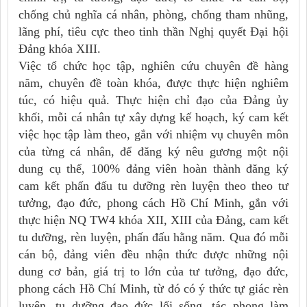
chống chủ nghĩa cá nhân, phòng, chống tham nhũng,
lãng phí, tiêu cực theo tinh thần Nghị quyết Đại hội
Đảng khóa XIII.
Việc tổ chức học tập, nghiên cứu chuyên đề hàng
năm, chuyên đề toàn khóa, được thực hiện nghiêm
túc, có hiệu quả. Thực hiện chỉ đạo của Đảng ủy
khối, mỗi cá nhân tự xây dựng kế hoạch, ký cam kết
việc học tập làm theo, gắn với nhiệm vụ chuyên môn
của từng cá nhân, để đăng ký nêu gương một nội
dung cụ thể, 100% đảng viên hoàn thành đăng ký
cam kết phấn đấu tu dưỡng rèn luyện theo theo tư
tưởng, đạo đức, phong cách Hồ Chí Minh, gắn với
thực hiện NQ TW4 khóa XII, XIII của Đảng, cam kết
tu dưỡng, rèn luyện, phấn đấu hằng năm. Qua đó mỗi
cán bộ, đảng viên đều nhận thức được những nội
dung cơ bản, giá trị to lớn của tư tưởng, đạo đức,
phong cách Hồ Chí Minh, từ đó có ý thức tự giác rèn
luyện, tu dưỡng đạo đức lối sống, tác phong làm