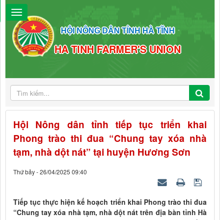
HỘI NÔNG DÂN TỈNH HÀ TĨNH
HA TINH FARMER'S UNION
Hội Nông dân tỉnh tiếp tục triển khai
Phong trào thi đua “Chung tay xóa nhà
tạm, nhà dột nát” tại huyện Hương Sơn
Thứ bảy - 26/04/2025 09:40
Tiếp tục thực hiện kế hoạch triển khai Phong trào thi đua
“Chung tay xóa nhà tạm, nhà dột nát trên địa bàn tỉnh Hà