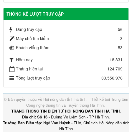
THỐNG KÊ LƯỢT TRUY CẬP
Đang truy cập
56
Máy chủ tìm kiếm
3
Khách viếng thăm
53
Hôm nay
18,331
Tháng hiện tại
124,709
Tổng lượt truy cập
33,556,976
© Bản quyền thuộc về
Hội nông dân tỉnh hà tĩnh
.
Thiết kế bởi
Trung tâm
Công nghệ thông tin và Truyền thông Hà Tĩnh
.
TRANG THÔNG TIN ĐIỆN TỬ HỘI NÔNG DÂN TỈNH HÀ TĨNH.
Địa chỉ: Số 16
- Đường Võ Liêm Sơn - TP Hà Tĩnh.
Trưởng Ban Biên tập
: Ngô Văn Huỳnh - TUV, Chủ tịch Hội Nông dân tỉnh
Hà Tĩnh