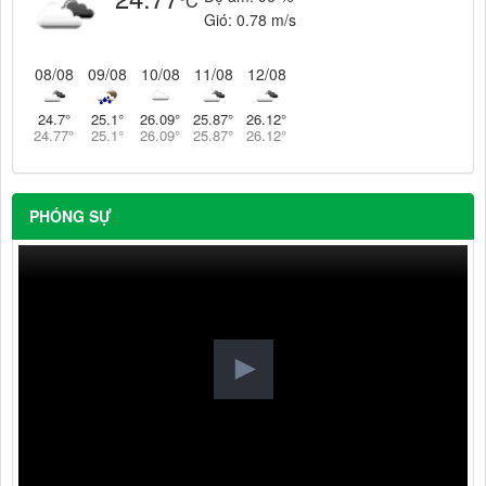
°C
Gió:
0.78 m/s
08/08
09/08
10/08
11/08
12/08
24.7
°
25.1
°
26.09
°
25.87
°
26.12
°
24.77
°
25.1
°
26.09
°
25.87
°
26.12
°
PHÓNG SỰ