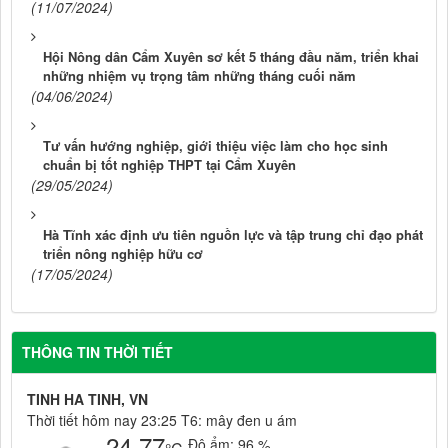
(11/07/2024)
Hội Nông dân Cẩm Xuyên sơ kết 5 tháng đầu năm, triển khai
những nhiệm vụ trọng tâm những tháng cuối năm
(04/06/2024)
Tư vấn hướng nghiệp, giới thiệu việc làm cho học sinh
chuẩn bị tốt nghiệp THPT tại Cẩm Xuyên
(29/05/2024)
Hà Tĩnh xác định ưu tiên nguồn lực và tập trung chỉ đạo phát
triển nông nghiệp hữu cơ
(17/05/2024)
THÔNG TIN THỜI TIẾT
TINH HA TINH, VN
Thời tiết hôm nay 23:25 T6: mây đen u ám
24.77
Độ ẩm:
96 %