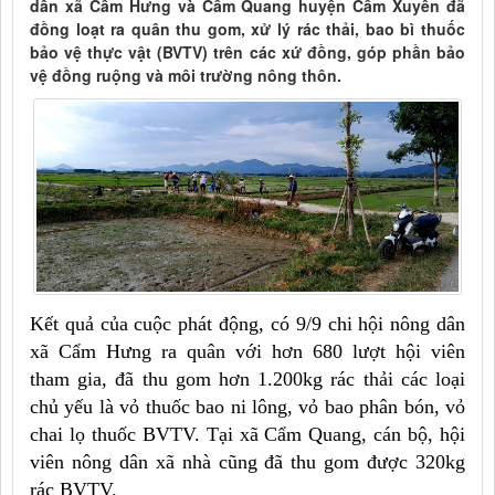
dân xã Cẩm Hưng và Cẩm Quang huyện Cẩm Xuyên đã
đồng loạt ra quân thu gom, xử lý rác thải, bao bì thuốc
bảo vệ thực vật (BVTV) trên các xứ đồng, góp phần bảo
vệ đồng ruộng và môi trường nông thôn.
Kết quả của cuộc phát động, có 9/9 chi hội nông dân
xã Cẩm Hưng ra quân với hơn 680 lượt hội viên
tham gia, đã thu gom hơn 1.200kg rác thải các loại
chủ yếu là vỏ thuốc bao ni lông, vỏ bao phân bón, vỏ
chai lọ thuốc BVTV. Tại xã Cẩm Quang, cán bộ, hội
viên nông dân xã nhà cũng đã thu gom được 320kg
rác BVTV.