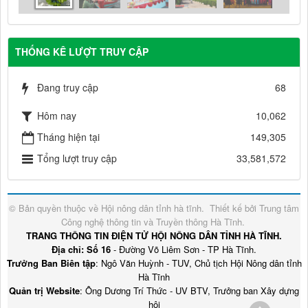
THỐNG KÊ LƯỢT TRUY CẬP
Đang truy cập
68
Hôm nay
10,062
Tháng hiện tại
149,305
Tổng lượt truy cập
33,581,572
© Bản quyền thuộc về
Hội nông dân tỉnh hà tĩnh
.
Thiết kế bởi
Trung tâm
Công nghệ thông tin và Truyền thông Hà Tĩnh
.
TRANG THÔNG TIN ĐIỆN TỬ HỘI NÔNG DÂN TỈNH HÀ TĨNH.
Địa chỉ: Số 16
- Đường Võ Liêm Sơn - TP Hà Tĩnh.
Trưởng Ban Biên tập
: Ngô Văn Huỳnh - TUV, Chủ tịch Hội Nông dân tỉnh
Hà Tĩnh
Quản trị Website
: Ông Dương Trí Thức - UV BTV, Trưởng ban Xây dựng
hội