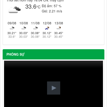
Thời tiết hôm nay 16:04 CN: mây cụm
33.6
Độ ẩm:
57 %
°C
Gió:
2.21 m/s
09/08
10/08
11/08
12/08
13/08
30.21
°
30.03
°
30.08
°
30.12
°
30.45
°
33.6
°
30.03
°
30.08
°
30.12
°
30.45
°
PHÓNG SỰ