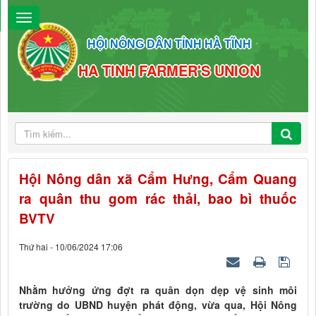
HỘI NÔNG DÂN TỈNH HÀ TĨNH
HA TINH FARMER'S UNION
Hội Nông dân xã Cẩm Hưng, Cẩm Quang
ra quân thu gom rác thải, bao bì thuốc
BVTV
Thứ hai - 10/06/2024 17:06
Nhằm hưởng ứng đợt ra quân dọn dẹp vệ sinh môi
trường do UBND huyện phát động, vừa qua, Hội Nông