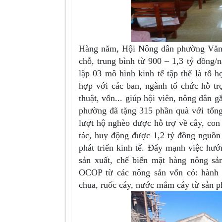
Hàng năm, Hội Nông dân phường Văn Yên h
chỗ, trung bình từ 900 – 1,3 tỷ đô
lập 03 mô hình kinh tế tập thể là tổ hơ
hợp với các ban, ngành tổ chức hỗ t
thuật, vốn... giúp hội viên, nông dân g
phường đã tặng 315 phần quà với tổng 
lượt hộ nghèo được hỗ trợ về cây, con 
tác, huy động được 1,2 tỷ đồng nguồn 
phát triển kinh tế. Đẩy mạnh việc hư
sản xuất, chế biến mặt hàng nông sả
OCOP từ các nông sản vốn có: hành 
chua, ruốc cáy, nước mắm cáy từ sản 