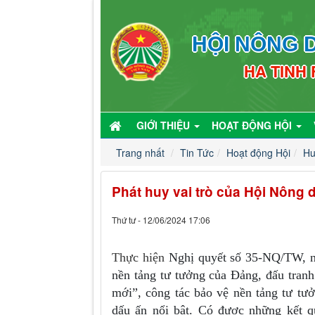
HỘI NÔNG D
HA TINH
GIỚI THIỆU
HOẠT ĐỘNG HỘI
Trang nhất
Tin Tức
Hoạt động Hội
Hu
Phát huy vai trò của Hội Nông 
Thứ tư - 12/06/2024 17:06
Thực hiện
Nghị quyết số 35-NQ/TW, n
nền tảng tư tưởng của Đảng, đấu tranh 
mới”, công tác bảo vệ nền tảng tư tư
dấu ấn nổi bật. Có được những kết q