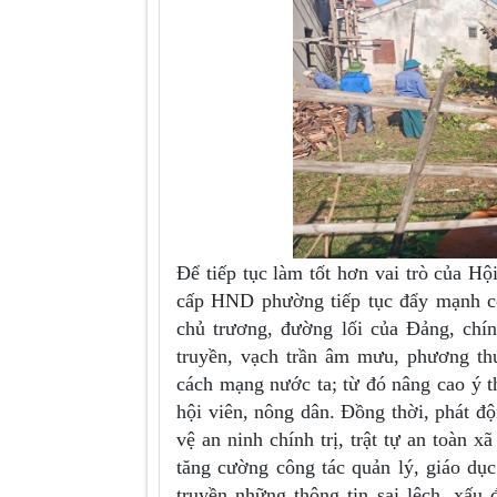
Để tiếp tục làm tốt hơn vai trò của H
cấp HND phường tiếp tục đẩy mạnh cô
chủ trương, đường lối của Đảng, chi
truyền, vạch trần âm mưu, phương thứ
cách mạng nước ta; từ đó nâng cao ý t
hội viên, nông dân. Đồng thời, phát độn
vệ an ninh chính trị, trật tự an toàn xa
tăng cường công tác quản lý, giáo dục c
truyền những thông tin sai lệch, xấu 