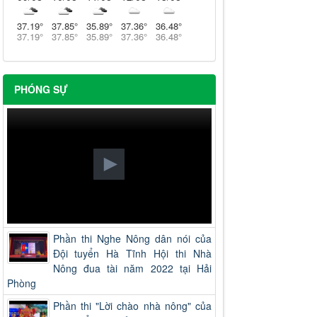
37.19
°
37.85
°
35.89
°
37.36
°
36.48
°
37.19
°
37.85
°
35.89
°
37.36
°
36.48
°
PHÓNG SỰ
Phần thi Nghe Nông dân nói của
Đội tuyển Hà Tĩnh Hội thi Nhà
Nông đua tài năm 2022 tại Hải
Phòng
Phần thi "Lời chào nhà nông" của