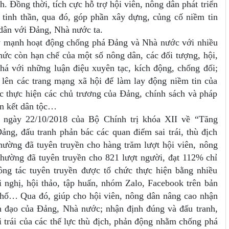
h. Đồng thời, tích cực hỗ trợ hội viên, nông dân phát triển
, tinh thần, qua đó, góp phần xây dựng, củng cố niềm tin
 dân với Đảng, Nhà nước ta.
y mạnh hoạt động chống phá Đảng và Nhà nước với nhiều
 thức còn hạn chế của một số nông dân, các đối tượng, hội,
á với những luận điệu xuyên tạc, kích động, chống đối;
ên các trang mạng xã hội để làm lay động niềm tin của
̣c thực hiện các chủ trương của Đảng, chính sách và pháp
àn kết dân tộc…
 ngày 22/10/2018 của Bộ Chính trị khóa XII về “Tăng
ng, đấu tranh phản bác các quan điểm sai trái, thù địch
ường đã tuyên truyền cho hàng trăm lượt hội viên, nông
ường đã tuyên truyền cho 821 lượt người, đạt 112% chỉ
Công tác tuyên truyền được tổ chức thực hiện bằng nhiều
i nghị, hội thảo, tập huấn, nhóm Zalo, Facebook trên bản
 phố… Qua đó, giúp cho hội viên, nông dân nâng cao nhận
 đạo của Đảng, Nhà nước; nhận định đúng và đấu tranh,
ái của các thế lực thù địch, phản động nhằm chống phá