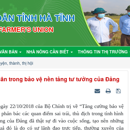
ÂN TỈNH HÀ TĨNH
 FARMER'S UNION
VĂN BẢN
NHÀ NÔNG CẦN BIẾT
THÔNG TIN THỊ TRƯỜNG
yện, thành, thị hội
dân trong bảo vệ nền tảng tư tưởng của Đảng
gày 22/10/2018 của Bộ Chính trị về “Tăng cường bảo vệ
phản bác các quan điểm sai trái, thù địch trong tình hình
ởng của Đảng đã thật sự đi vào cuộc sống, tạo nên những
uả đó là do có sự lãnh đạo trực tiếp, thường xuyên của